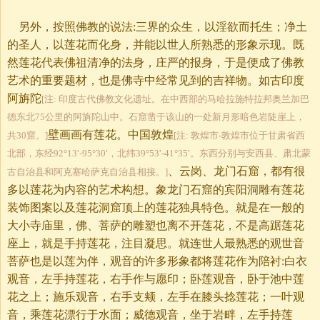
另外，按照佛教的说法:三界的众生，以淫欲而托生；净土
的圣人，以莲花而化身，并能以世人所熟悉的形象示现。既
然莲花代表佛祖清净的法身，庄严的报身，于是便成了佛教
艺术的重要题材，也是佛寺中经常见到的吉祥物。如古印度
阿旃陀
[注: 印度古代佛教文化遗址。在中西部的马哈拉施特拉邦奥兰加巴
德东北75公里的阿旃陀山中。石窟凿于该山的一处新月形暗色岩陡崖上，
壁画画有莲花。中国敦煌
共30窟。]
[注: 敦煌市-敦煌市位于甘肃省西
北部，东经92°13′-95°30′，北纬39°53′-41°35′。东西分别与安西县、肃北蒙
、云岗、龙门石窟，都有很
古自治县和阿克塞哈萨克自治县相接。]
多以莲花为内容的艺术构想。象龙门石窟的宾阳洞雕有莲花
装饰图案以及莲花洞窟顶上的莲花独具特色。就是在一般的
大小寺庙里，佛、菩萨的雕塑也离不开莲花，不是高踞莲花
座上，就是手持莲花，注目凝思。就连世人最熟悉的观世音
菩萨也是以莲为伴，观音的许多形象都将莲花作为陪衬:白衣
观音，左手持莲花，右手作与愿印；卧莲观音，卧于池中莲
花之上；施乐观音，右手支颊，左手在膝头捻莲花；一叶观
音，乘莲花漂行于水面；威德观音，坐于岩畔，左手持莲