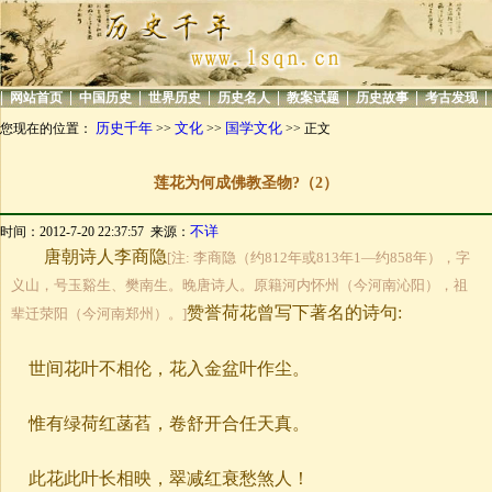
|
|
|
|
|
|
|
|
网站首页
中国历史
世界历史
历史名人
教案试题
历史故事
考古发现
历史千年
文化
国学文化
您现在的位置：
>>
>>
>> 正文
莲花为何成佛教圣物?（2）
不详
时间：2012-7-20 22:37:57 来源：
唐朝诗人李商隐
[注: 李商隐（约812年或813年1—约858年），字
义山，号玉谿生、樊南生。晚唐诗人。原籍河内怀州（今河南沁阳），祖
赞誉荷花曾写下著名的诗句:
辈迁荥阳（今河南郑州）。]
世间花叶不相伦，花入金盆叶作尘。
惟有绿荷红菡萏，卷舒开合任天真。
此花此叶长相映，翠减红衰愁煞人！