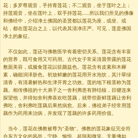
花；多罗尊观音，手持青莲花；不二观音，坐于莲叶之上；
持莲观音，坐在莲叶上，双手持莲花......所以我们所见的佛像
和佛经中，介绍净土佛国的圣贤都以莲花为座，或坐、或
站，都在莲花台之上，以代表其清净庄严。可见，莲是佛国
净土的象征。
不仅如此，莲还与佛教医学有着密切关系。莲花含有丰富
的营养，既可食用又可药用。古代女子常采清晨带露的莲花
敷面美容，或服食莲花以驻颜益色。莲花含有皮素和木樨
素，确能润泽肤色。初放鲜嫩的莲花用开水泡饮，其汁翠绿
清香，有清暑解热和生津开胃之功效。莲的地下根茎称为莲
藕。相传佛祖的十大弟子之一舍利弗患有肺结核，目犍连来
探望他，并得知舍利弗喜欢吃莲藕，就带些新鲜莲藕让舍利
弗吃，舍利弗吃莲藕后果然病愈。后来，佛祖弟子经常用莲
藕作为药用来治病，并发现了莲藕的许多药用价值。
当今，莲花在佛教被尊为"圣物"。佛教的莲花象征完全符
合东方文化的风尚，宁静、愉悦、超脱和微笑。无量佛如