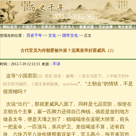
|
|
|
|
|
|
|
|
网站首页
中国历史
世界历史
历史名人
教案试题
历史故事
考古发现
历史千年
文化
国学文化
您现在的位置：
>>
>>
>> 正文
古代官员为何都爱被外派？远离皇帝好耍威风（2）
不详
时间：2012-7-19 12:12:13 来源：
这等“小国君臣
[注: 君臣 拼音： 解释： 1.君主与臣下。 2.中医方剂中
”、“土朝会”的情状，不是
的主药与辅药。 3.指主食和副食。-junchen]
很滑稽吗？
次说“出行”，那就更威风八面了。同样是七品官阶，假使在
京朝当个主事，雇一匹脚力还得自己掏钱，倘若是放到地方
做县太爷，便是天壤之别了：稳端端坐在蓝呢大轿里，前头
一把蓝伞，一匹顶马，亲兵护卫、差役喝道不算，还有四
块、六块乃至八块衔牌帮着逞架子，官儿再小，拆开来写也