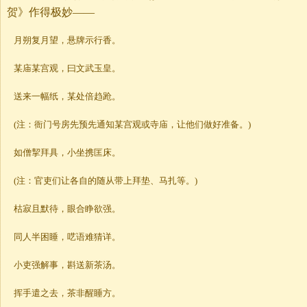
贺》作得极妙——
月朔复月望，悬牌示行香。
某庙某宫观，曰文武玉皇。
送来一幅纸，某处倍趋跄。
(注：衙门号房先预先通知某宫观或寺庙，让他们做好准备。)
如僧挈拜具，小坐携匡床。
(注：官吏们让各自的随从带上拜垫、马扎等。)
枯寂且默待，眼合睁欲强。
同人半困睡，呓语难猜详。
小吏强解事，斟送新茶汤。
挥手遣之去，茶非醒睡方。