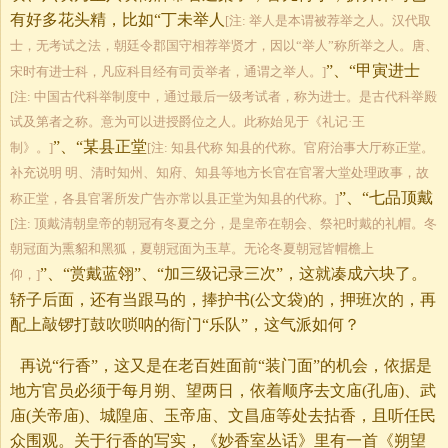
有好多花头精，比如“丁未举人
[注: 举人是本谓被荐举之人。汉代取
士，无考试之法，朝廷令郡国守相荐举贤才，因以“举人”称所举之人。唐、
”、“甲寅进士
宋时有进士科，凡应科目经有司贡举者，通谓之举人。]
[注: 中国古代科举制度中，通过最后一级考试者，称为进士。是古代科举殿
试及第者之称。意为可以进授爵位之人。此称始见于《礼记·王
”、“某县正堂
制》。]
[注: 知县代称 知县的代称。官府治事大厅称正堂。
补充说明 明、清时知州、知府、知县等地方长官在官署大堂处理政事，故
”、“七品顶戴
称正堂，各县官署所发广告亦常以县正堂为知县的代称。]
[注: 顶戴清朝皇帝的朝冠有冬夏之分，是皇帝在朝会、祭祀时戴的礼帽。冬
朝冠面为熏貂和黑狐，夏朝冠面为玉草。无论冬夏朝冠皆帽檐上
”、“赏戴蓝翎”、“加三级记录三次”，这就凑成六块了。
仰，]
轿子后面，还有当跟马的，捧护书(公文袋)的，押班次的，再
配上敲锣打鼓吹唢呐的衙门“乐队”，这气派如何？
再说“行香”，这又是在老百姓面前“装门面”的机会，依据是
地方官员必须于每月朔、望两日，依着顺序去文庙(孔庙)、武
庙(关帝庙)、城隍庙、玉帝庙、文昌庙等处去拈香，且听任民
众围观。关于行香的写实，《妙香室丛话》里有一首《朔望