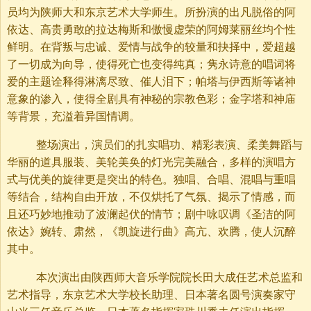
员均为陕师大和东京艺术大学师生。所扮演的出凡脱俗的阿
依达、高贵勇敢的拉达梅斯和傲慢虚荣的阿姆莱丽丝均个性
鲜明。在背叛与忠诚、爱情与战争的较量和抉择中，爱超越
了一切成为向导，使得死亡也变得纯真；隽永诗意的唱词将
爱的主题诠释得淋漓尽致、催人泪下；帕塔与伊西斯等诸神
意象的渗入，使得全剧具有神秘的宗教色彩；金字塔和神庙
等背景，充溢着异国情调。
整场演出，演员们的扎实唱功、精彩表演、柔美舞蹈与
华丽的道具服装、美轮美奂的灯光完美融合，多样的演唱方
式与优美的旋律更是突出的特色。独唱、合唱、混唱与重唱
等结合，结构自由开放，不仅烘托了气氛、揭示了情感，而
且还巧妙地推动了波澜起伏的情节；剧中咏叹调《圣洁的阿
依达》婉转、肃然，《凯旋进行曲》高亢、欢腾，使人沉醉
其中。
本次演出由陕西师大音乐学院院长田大成任艺术总监和
艺术指导，东京艺术大学校长助理、日本著名圆号演奏家守