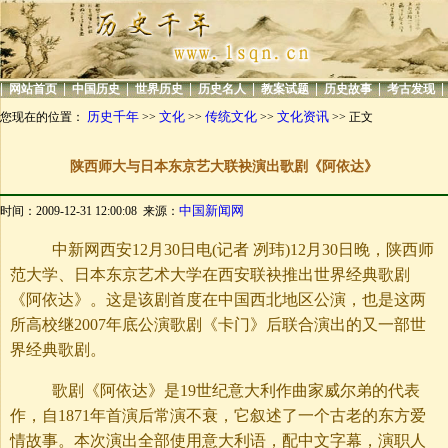
|
|
|
|
|
|
|
|
网站首页
中国历史
世界历史
历史名人
教案试题
历史故事
考古发现
历史千年
文化
传统文化
文化资讯
您现在的位置：
>>
>>
>>
>> 正文
陕西师大与日本东京艺大联袂演出歌剧《阿依达》
中国新闻网
时间：2009-12-31 12:00:08 来源：
中新网西安12月30日电(记者 冽玮)12月30日晚，陕西师
范大学、日本东京艺术大学在西安联袂推出世界经典歌剧
《阿依达》。这是该剧首度在中国西北地区公演，也是这两
所高校继2007年底公演歌剧《卡门》后联合演出的又一部世
界经典歌剧。
歌剧《阿依达》是19世纪意大利作曲家威尔弟的代表
作，自1871年首演后常演不衰，它叙述了一个古老的东方爱
情故事。本次演出全部使用意大利语，配中文字幕，演职人