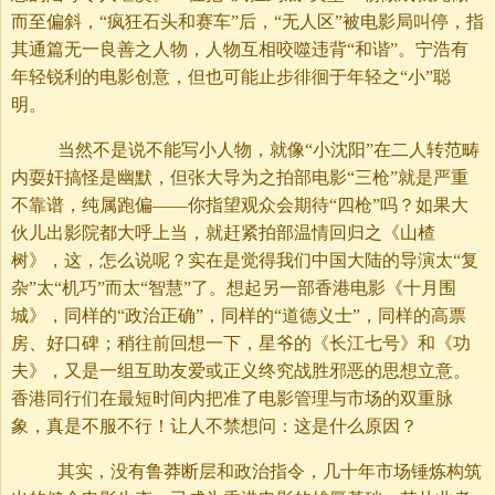
而至偏斜，“疯狂石头和赛车”后，“无人区”被电影局叫停，指
其通篇无一良善之人物，人物互相咬噬违背“和谐”。宁浩有
年轻锐利的电影创意，但也可能止步徘徊于年轻之“小”聪
明。
当然不是说不能写小人物，就像“小沈阳”在二人转范畴
内耍奸搞怪是幽默，但张大导为之拍部电影“三枪”就是严重
不靠谱，纯属跑偏——你指望观众会期待“四枪”吗？如果大
伙儿出影院都大呼上当，就赶紧拍部温情回归之《山楂
树》，这，怎么说呢？实在是觉得我们中国大陆的导演太“复
杂”太“机巧”而太“智慧”了。想起另一部香港电影《十月围
城》，同样的“政治正确”，同样的“道德义士”，同样的高票
房、好口碑；稍往前回想一下，星爷的《长江七号》和《功
夫》，又是一组互助友爱或正义终究战胜邪恶的思想立意。
香港同行们在最短时间内把准了电影管理与市场的双重脉
象，真是不服不行！让人不禁想问：这是什么原因？
其实，没有鲁莽断层和政治指令，几十年市场锤炼构筑