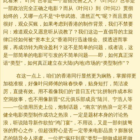
此看来，“叶问”岂非是一个道德完善之人？《叶问2》岂非是
一部政治完全正确之电影？而从《叶问1》到《叶问2》贯彻
始终的，又哪一点不是“中华武德、凛然正气”呢？而且票房
很好，观众买账，如果考虑到香港的制作背景，我们不禁要
问：难道观众又愿意听从说教了？我们这边一直倡导的主旋
律口径如何被“资本主义”香港同行迅速领会、摸透进而掌
握，再成功转为商业盈利？这不是简单的问题，或者说，这
是一部简单的电影可引发的不简单问题——即，如何真正深
谙“类型”，如何真正建立在大陆(内地)市场的“类型制作”？
在这一点上，咱们的香港同行显然更为娴熟，掌握得更
加稳准狠，好像叶问师傅的咏春快拳，贴身短打，简洁凌
厉，直捷有效。用不着像我们的“昔日五代”比拼制作成本和
空洞故事，也不用像新晋“亿元俱乐部成员”陆川、宁浩人等
——一位借用历史上位，炮制话题，“南京”的热浪一定不是
健全电影类型制作成功之热浪，一定是题材本身的讨论热
浪，听说陆导新作欲拍“鸿门宴”，不用说，又是一部剑拔弩
张的野心之作，但超强野心是否一定带来电影品质？膨胀状
态的陆导令人堪虞。一位把“疯狂到底”类型一朝做成就死做