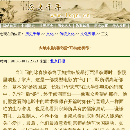
|
|
|
|
|
|
|
|
网站首页
中国历史
世界历史
历史名人
教案试题
历史故事
考古发现
历史千年
文化
传统文化
文化资讯
您现在的位置：
>>
>>
>>
>> 正文
内地电影须挖掘“可持续类型”
北京日报
时间：2010-5-10 12:23:23 来源：
当叶问的咏春快拳终于如擂鼓般暴打西洋拳师时，影院
里响起了掌声。这是一部类型电影的“气口”，即所谓高潮部
分。基本的“扬我国威，长我中华志气”在大半部电影的铺陈
中，先“抑”后“扬”，终于倾泻而出——像观众希望的那样。他
们愿意看到电影中的武术宗师在开篇时如任何普通人一样面
临的生存窘境，也愿意看到宗师所具有的儒家禀赋——谦谦
有礼、后发制人、不矜不骄，更愿意看到宗师对家人徒弟的
关心爱护，最后，他们最愿意看到宗师的绝艺为国建功。如