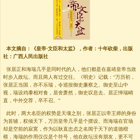
本文摘自：《皇帝·文臣和太监》，作者：十年砍柴，出版
社：广西人民出版社
张居正和海瑞几乎是同时代的人，他们都是在嘉靖皇帝当政
时步入政坛。而且两人有过交往。《明史》记载：“万历初，
张居正当国，亦不乐瑞，令巡按御史廉察之。御史至山中
视，瑞设鸡黍相对食，居舍萧然，御史叹息去。居正惮瑞峭
直，中外交荐，卒不召。”
此时，两大名臣的权势是天壤之别，张居正以帝王师的身份
为首辅，权倾天下，万历皇帝几乎是个摆设。而海瑞在官场
却是空前的寂寞，作为以耿直忠贞之名闻于天下的道德楷
模，海瑞的作用仅仅是个符号，他在政坛没有朋友，更不可