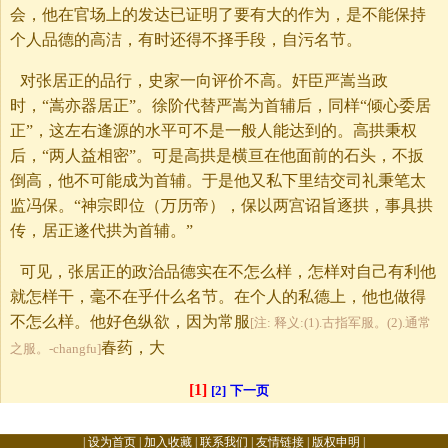
会，他在官场上的发达已证明了要有大的作为，是不能保持
个人品德的高洁，有时还得不择手段，自污名节。
对张居正的品行，史家一向评价不高。奸臣严嵩当政
时，“嵩亦器居正”。徐阶代替严嵩为首辅后，同样“倾心委居
正”，这左右逢源的水平可不是一般人能达到的。高拱秉权
后，“两人益相密”。可是高拱是横亘在他面前的石头，不扳
倒高，他不可能成为首辅。于是他又私下里结交司礼秉笔太
监冯保。“神宗即位（万历帝），保以两宫诏旨逐拱，事具拱
传，居正遂代拱为首辅。”
可见，张居正的政治品德实在不怎么样，怎样对自己有利他
就怎样干，毫不在乎什么名节。在个人的私德上，他也做得
不怎么样。他好色纵欲，因为常服
[注: 释义:(1).古指军服。(2).通常
春药，大
之服。-changfu]
[1]
[2]
下一页
|
设为首页
|
加入收藏
|
联系我们
|
友情链接
|
版权申明
|