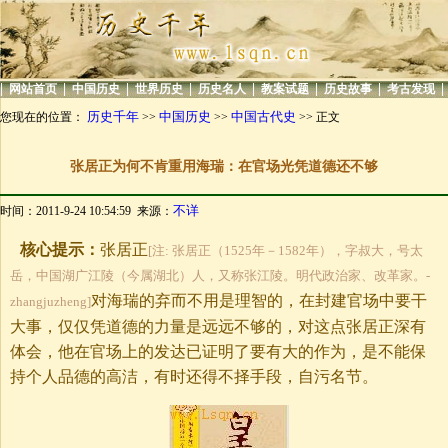
|
|
|
|
|
|
|
|
网站首页
中国历史
世界历史
历史名人
教案试题
历史故事
考古发现
历史千年
中国历史
中国古代史
您现在的位置：
>>
>>
>> 正文
张居正为何不肯重用海瑞：在官场光凭道德还不够
不详
时间：2011-9-24 10:54:59 来源：
核心提示：
张居正
[注: 张居正（1525年－1582年），字叔大，号太
岳，中国湖广江陵（今属湖北）人，又称张江陵。明代政治家、改革家。-
对海瑞的弃而不用是理智的，在封建官场中要干
zhangjuzheng]
大事，仅仅凭道德的力量是远远不够的，对这点张居正深有
体会，他在官场上的发达已证明了要有大的作为，是不能保
持个人品德的高洁，有时还得不择手段，自污名节。