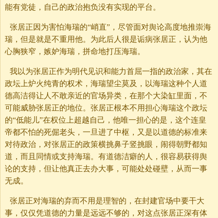
能有党徒，自己的政治抱负没有实现的平台。
张居正因为害怕海瑞的“峭直”，尽管面对舆论高度地推崇海
瑞，但是就是不重用他。为此后人很是诟病张居正，认为他
心胸狭窄，嫉妒海瑞，拼命地打压海瑞。
我以为张居正作为明代见识和能力首屈一指的政治家，其在
政坛上炉火纯青的权术，海瑞望尘莫及，以海瑞这种个人道
德高洁得让人不敢亲近的官场异类，在那个大染缸里面，不
可能威胁张居正的地位。张居正根本不用担心海瑞这个政坛
的“低能儿”在权位上超越自己，他唯一担心的是，这个连皇
帝都不怕的死倔老头，一旦进了中枢，又是以道德的标准来
对待政治，对张居正的政策横挑鼻子竖挑眼，闹得朝野都知
道，而且同情或支持海瑞。有道德洁癖的人，很容易获得舆
论的支持，但让他真正去办大事，可能处处碰壁，从而一事
无成。
张居正对海瑞的弃而不用是理智的，在封建官场中要干大
事，仅仅凭道德的力量是远远不够的，对这点张居正深有体