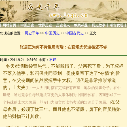
|
|
|
|
|
|
|
|
网站首页
中国历史
世界历史
历史名人
教案试题
历史故事
考古发现
历史千年
中国历史
中国古代史
您现在的位置：
>>
>>
>> 正文
张居正为何不肯重用海瑞：在官场光凭道德还不够
不详
时间：2011-9-24 10:54:59 来源：
冬天都满脑袋冒热气，不能戴帽子。父亲死了后，为了权柄
不落入他手，和冯保共同策划，促使皇帝下达了“夺情”的旨
意，在父丧期间依然紧握手中大权。明代是非常推崇孝道
的，士大夫
[注: 士大夫旧时指官吏或较有声望、地位的知识分子。在中
世纪，通过竞争性考试选拔官吏的人事体制为中国所独有，因而形成了一
在父
个特殊的士大夫阶层，即专门为做官而读书考试的知识分子阶层。]
母丧后，必须丁忧三年。而且他也不清廉，属下的官员贿赂
他的财物不计其数。