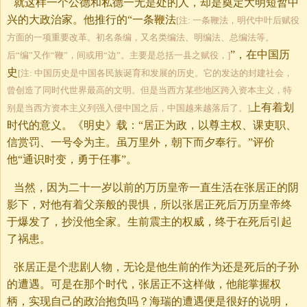
就这样一个公德和私德一无是处的人，却是奠定大明短暂中
兴的大政治家。他推行的“一条鞭法
[注: 一条鞭法，明代中叶后赋役
方面的一项重要改革。初名条编，又名类编法、明编法、总编法等。
”，在中国历
后“编”又作“鞭”，间或用“边”。主要是总括一县之赋役，]
史
[注: 中国历史是中国各民族诞育和发展的历史。它的发达的封建社会，
曾创造了同时代世界最高的文明。但是当西方某些地区跨入资本主义，特
上有着划
别是当西方资本主义列强入侵中国之后，中国越来越落后了。]
时代的意义。《明史》载：“居正为政，以尊主权、课吏职、
信赏罚、一号令为主。虽万里外，朝下而夕奉行。”评价
他“通识时变，勇于任事”。
当然，因为二十一岁以前的万历皇帝一直生活在张居正的阴
影下，对他有着父亲般的畏惧，所以张居正死后万历皇帝终
于爆发了，抄没他全家。生前震主的权威，终于在死后引起
了祸患。
张居正是个悲剧人物，无论是他生前的作为还是死后的子孙
的遭遇。可是在那个时代，张居正不这样做，他能掌握权
柄，实现自己的政治抱负吗？海瑞的遭遇便是很好的说明，