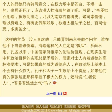
个人的品德只有符号意义，在权力场中是苍白、不堪一击
的。张居正死了，应该没人挡海瑞的路了吧。可是，“帝屡欲
召用瑞，执政阴沮之，乃以为南京右都御史。诸司素偷惰，
瑞以身矫之。有御史偶陈戏乐，欲遵太祖法予之杖。百司惴
恐，多患苦之”。
这样的官员，没人喜欢他，只能弄到南京去做个闲官，谁在
他手下当差谁倒霉。海瑞这样的人注定是“瓠瓜”，系而不
用。孔孟以来，中国儒家所推崇的伦理价值观，在现实生活
中和政治目标的实现总是矛盾的。儒家对士人有着道德的高
标准要求，可是如果真的成为道德完人，在政治场上基本上
不会有什么作为。孔子和孟子一生政治上不得意，如果他们
真的像张居正那样掌握了极大的权力，还能说“仁者爱
人”，“吾养吾浩然之气”吗？
[2]
上一页
[1]
|
设为首页
|
加入收藏
|
联系我们
|
友情链接
|
版权申明
|
Copyright 2006-2011 © www.lsqn.cn All rights reserved