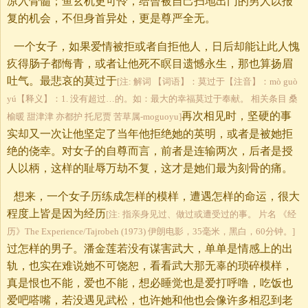
凉入骨髓；鱼玄机更可怜，给曾被自己扫地出门的男人以报
复的机会，不但身首异处，更是尊严全无。
一个女子，如果爱情被拒或者自拒他人，日后却能让此人愧
疚得肠子都悔青，或者让他死不瞑目遗憾永生，那也算扬眉
吐气。最悲哀的莫过于
[注: 解词 【词语】：莫过于【注音】：mò guò
yú【释义】：1. 没有超过…的。如：最大的幸福莫过于奉献。 相关条目 桑
再次相见时，坚硬的事
榆暖 甜津津 亦都护 托尼贾 苦草属-moguoyu]
实却又一次让他坚定了当年他拒绝她的英明，或者是被她拒
绝的侥幸。对女子的自尊而言，前者是连输两次，后者是授
人以柄，这样的耻辱万劫不复，这才是她们最为刻骨的痛。
想来，一个女子历练成怎样的模样，遭遇怎样的命运，很大
程度上皆是因为经历
[注: 指亲身见过、做过或遭受过的事。 片名 《经
历》The Experience/Tajrobeh (1973) 伊朗电影，35毫米，黑白，60分钟。]
过怎样的男子。潘金莲若没有谋害武大，单单是情感上的出
轨，也实在难说她不可饶恕，看看武大那无辜的琐碎模样，
真是恨也不能，爱也不能，想必睡觉也是爱打呼噜，吃饭也
爱吧嗒嘴，若没遇见武松，也许她和他也会像许多相忍到老