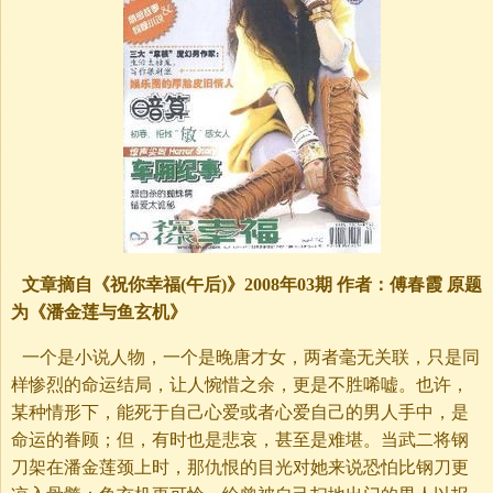
文章摘自《祝你幸福(午后)》2008年03期 作者：傅春霞 原题
为《潘金莲与鱼玄机》
一个是小说人物，一个是晚唐才女，两者毫无关联，只是同
样惨烈的命运结局，让人惋惜之余，更是不胜唏嘘。也许，
某种情形下，能死于自己心爱或者心爱自己的男人手中，是
命运的眷顾；但，有时也是悲哀，甚至是难堪。当武二将钢
刀架在潘金莲颈上时，那仇恨的目光对她来说恐怕比钢刀更