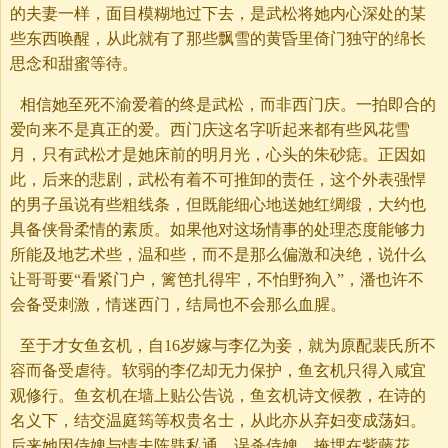
的夫妻一样，面目模糊地过下去，是武松将她内心深处的某
些东西唤醒，从此就有了那些飘雪的黄昏里倚门独守的绵长
思念和甜蜜等待。
相信她至死不渝爱着的终是武松，而非西门庆。一拍即合的
爱向来不是真正的爱。西门庆这名字听起来都有些风花雪
月，只有武松才是她床前的明月光，心头的朱砂痣。正因如
此，后来的悲剧，武松有着不可推卸的责任，这个外表强悍
的男子虽说有些粗线条，但既能细心地送她红绸缎，大约也
具备侠骨柔情的素质。如果他对这场情事的处理态度能够力
所能及地艺术些，温和些，而不是那么偏激和决绝，说什么
让哥哥要“看紧门户，篱笆扎得牢，不怕野狗入”，潘也许不
会备受刺激，情迷西门，结局也不会那么血腥。
至于才女鱼玄机，自16岁嫁与李亿为妾，就为原配裴氏所不
容而备受虐待。软弱的李亿却无力保护，鱼玄机只得入咸宜
观修行。鱼玄机在墙上贴公告说，鱼玄机诗文候教，在诗的
名义下，结交温庭筠等权贵名士，从此亦从弃妇变成荡妇。
后来她因侍婢与情夫陈韪私通，误杀侍婢，掩埋在紫藤花