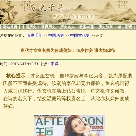
|
|
|
|
|
|
|
|
网站首页
中国历史
世界历史
历史名人
教案试题
历史故事
考古发现
历史千年
中国历史
中国古代史
您现在的位置：
>>
>>
>> 正文
唐代才女鱼玄机为何成荡妇：16岁作妾 遭大妇虐待
不详
时间：2012-2-15 9:10:53 来源：
核心提示：
才女鱼玄机，自16岁嫁与李亿为妾，就为原配裴
氏所不容而备受虐待。软弱的李亿却无力保护，鱼玄机只得
入咸宜观修行。鱼玄机在墙上贴公告说，鱼玄机诗文候教，
在诗的名义下，结交温庭筠等权贵名士，从此亦从弃妇变成
荡妇。