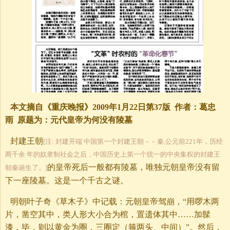
本文摘自《重庆晚报》2009年1月22日第37版 作者：葛忠
雨 原题为：元代皇帝为何没有陵墓
封建王朝
[注: 封建开端 中国第一个封建王朝－－秦,公元前221年，历经
两千余 年的奴隶制社会之后，中国历史上第一个统一的中央集权的封建王
的皇帝死后一般都有陵墓，唯独元朝皇帝没有留
朝秦诞生了。]
下一座陵墓。这是一个千古之谜。
明朝叶子奇《草木子》中记载：元朝皇帝驾崩，“用啰木两
片，凿空其中，类人形大小合为棺，置遗体其中……加髹
漆，毕，则以黄金为圈，三圈定（箍两头、中间）”。然后，