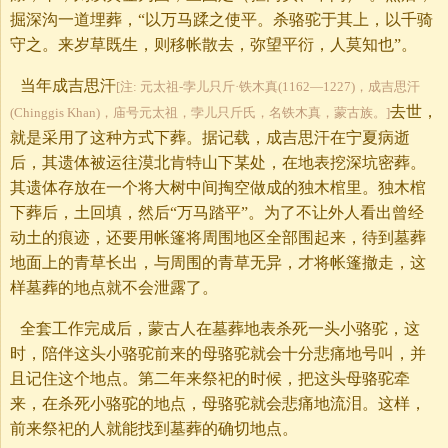
掘深沟一道埋葬，“以万马蹂之使平。杀骆驼于其上，以千骑
守之。来岁草既生，则移帐散去，弥望平衍，人莫知也”。
当年成吉思汗
[注: 元太祖-孛儿只斤·铁木真(1162—1227)，成吉思汗
去世，
(Chinggis Khan)，庙号元太祖，孛儿只斤氏，名铁木真，蒙古族。]
就是采用了这种方式下葬。据记载，成吉思汗在宁夏病逝
后，其遗体被运往漠北肯特山下某处，在地表挖深坑密葬。
其遗体存放在一个将大树中间掏空做成的独木棺里。独木棺
下葬后，土回填，然后“万马踏平”。为了不让外人看出曾经
动土的痕迹，还要用帐篷将周围地区全部围起来，待到墓葬
地面上的青草长出，与周围的青草无异，才将帐篷撤走，这
样墓葬的地点就不会泄露了。
全套工作完成后，蒙古人在墓葬地表杀死一头小骆驼，这
时，陪伴这头小骆驼前来的母骆驼就会十分悲痛地号叫，并
且记住这个地点。第二年来祭祀的时候，把这头母骆驼牵
来，在杀死小骆驼的地点，母骆驼就会悲痛地流泪。这样，
前来祭祀的人就能找到墓葬的确切地点。