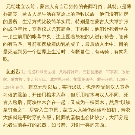
元朝建立以前，蒙古人有自己独特的丧葬习俗，其特点是薄
葬简丧。蒙古人是生活在草原上的游牧民族，他们没有固定
的居所，生活方式比较简单实用。特别是在蒙古人大举扩张
的战争年代，丧葬仪式尤其简单。下葬时，他们让死者坐在
一顶生前用的帐幕中央，边上围着祭祀的人进行祷告，随葬
的有马匹、弓箭和摆放着肉乳的桌子，最后放入土中。目的
是死者到另一个世界上生活时，有帐幕住，有马骑，有肉乳
吃。
忽必烈
[注: 忽必烈即元世祖，又称薛禅汗。元朝创建者，军事家、政治
家。蒙古族，孛儿只斤氏。成吉思汗孙、拖雷第四子。蒙哥汗弟。1260～
建立元朝以后，实行汉法，也渐渐受到汉人丧葬
1294年在位。]
习俗的熏染，开始用棺木入葬，但所用棺木与汉人不同。死
者入殓后，两块棺木合在一起，又成为一棵圆木，然后“以铁
条钉合之”。尽管入主中原，蒙古人入殓仍然俭朴如初，寿衣
大多就是平时穿的衣服，随葬的器物也会比较少，大部分是
死者生前喜好的武器，如弓箭、刀剑一类的东西。