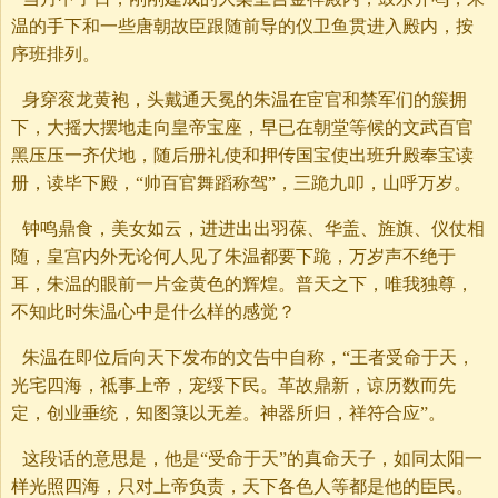
温的手下和一些唐朝故臣跟随前导的仪卫鱼贯进入殿内，按
序班排列。
身穿衮龙黄袍，头戴通天冕的朱温在宦官和禁军们的簇拥
下，大摇大摆地走向皇帝宝座，早已在朝堂等候的文武百官
黑压压一齐伏地，随后册礼使和押传国宝使出班升殿奉宝读
册，读毕下殿，“帅百官舞蹈称驾”，三跪九叩，山呼万岁。
钟鸣鼎食，美女如云，进进出出羽葆、华盖、旌旗、仪仗相
随，皇宫内外无论何人见了朱温都要下跪，万岁声不绝于
耳，朱温的眼前一片金黄色的辉煌。普天之下，唯我独尊，
不知此时朱温心中是什么样的感觉？
朱温在即位后向天下发布的文告中自称，“王者受命于天，
光宅四海，祗事上帝，宠绥下民。革故鼎新，谅历数而先
定，创业垂统，知图箓以无差。神器所归，祥符合应”。
这段话的意思是，他是“受命于天”的真命天子，如同太阳一
样光照四海，只对上帝负责，天下各色人等都是他的臣民。