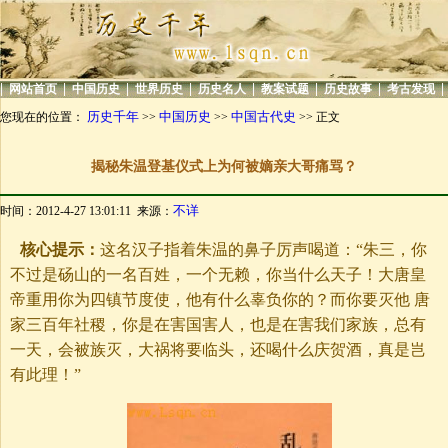
|
|
|
|
|
|
|
|
网站首页
中国历史
世界历史
历史名人
教案试题
历史故事
考古发现
历史千年
中国历史
中国古代史
您现在的位置：
>>
>>
>> 正文
揭秘朱温登基仪式上为何被嫡亲大哥痛骂？
不详
时间：2012-4-27 13:01:11 来源：
核心提示：
这名汉子指着朱温的鼻子厉声喝道：“朱三，你
不过是砀山的一名百姓，一个无赖，你当什么天子！大唐皇
帝重用你为四镇节度使，他有什么辜负你的？而你要灭他 唐
家三百年社稷，你是在害国害人，也是在害我们家族，总有
一天，会被族灭，大祸将要临头，还喝什么庆贺酒，真是岂
有此理！”