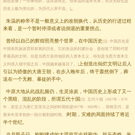
面还是做了一些事情的，这应该肯定。但朱温的滥杀无辜，荒淫无耻也是
。
历史上极为突出的，为历代人所不齿。]
朱温的称帝不是一般意义上的改朝换代，从历史的行进过程
来看，是一个暂时停滞或者说倒退的重要拐点。
曾经以自己的辉煌照亮整个世界，在中国历史
[注: 中国历史是
中国各民族诞育和发展的历史。它的发达的封建社会，曾创造了同时代世
界最高的文明。但是当西方某些地区跨入资本主义，特别是当西方资本主
上创造出灿烂文明让后人
义列强入侵中国之后，中国越来越落后了。]
引以为骄傲的大唐王朝，在步入晚年后，终于轰然倒下，葬
送在一个无赖、暴徒的手中。
中原大地从此战乱频仍，生灵涂炭，中国历史上形成了又一
个黑暗、混乱的阶段，所谓五代十国
[注: 五代十国（907年－979
年，若定义为唐亡至宋兴之间的时期则是907年－960年），简称五代，是
时期，灾难的局面持续了将近
唐末年至宋初的一段分裂割据时期。]
半个世纪。
当月甲子日，刚刚建成的大梁皇宫金祥殿内，鼓乐齐鸣，朱