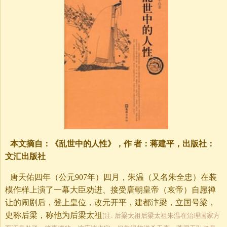
本文摘自：《乱世中的人性》，作 者：蒋建平，出版社：
文汇出版社
唐天佑四年（公元907年）四月，朱温（又名朱全忠）在装
模作样上演了一幕大臣劝进、接受唐朝皇帝（哀帝）自愿禅
让的闹剧后，登上皇位，改元开平，建都汴梁，立国号梁，
史称后梁，称他为后梁太祖
[注: 后梁太祖后梁太祖朱温在治理国家方