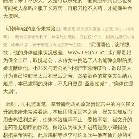
酷法，杀了不少人。人是可以杀死的，他就想不到自己也有
可能被人杀吗？服了长寿药，再服刀枪不入药，才能保生命
无虞啊。
明朝年轻的皇帝朱常洛
[注: 明光宗-明光宗朱常洛（公元1585－1620
年），明神宗朱翊钧长子。神宗死后继位，在位仅1个月，因病后服红丸而
沉湎酒色，恣情纵
死，终年36 岁，葬于庆陵（今北京市十三陵）。]
欲，他的身体健康状况极差。WWw.LSQN.Cn“二奶”郑贵妃
为保全自己，取悦老公，从侍女中挑选了八名能弹会唱的美
姬进献给他。小郑又与老公的“小蜜”李选侍谋合，欲以美人
计为自己请封皇太后和皇后之号。贪婪酒色的常洛先生纳八
姬后，本已虚弱的身体，不几日更是“圣容顿减”，“病体由是
大剧”。
此时，司礼监秉笔、掌管御药房的原郑贵妃宫中的内医崔文
升跑来给朱常洛看病，本应用培元固本之药，崔先生却反而
用去热通利之药，使朱常洛腹泻不止，委顿不堪。崔文升的
进药引起朝臣的惊诧。舆论认为崔文升进药是受小郑指使，
想把皇帝害死。此后鸿胪寺丞李可灼又吹牛他有仙丹妙药可