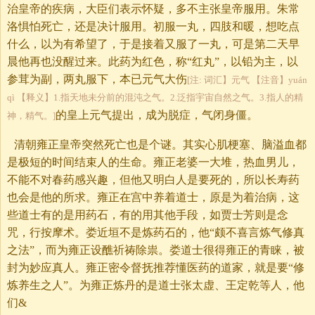
治皇帝的疾病，大臣们表示怀疑，多不主张皇帝服用。朱常
洛惧怕死亡，还是决计服用。初服一丸，四肢和暖，想吃点
什么，以为有希望了，于是接着又服了一丸，可是第二天早
晨他再也没醒过来。此药为红色，称“红丸”，以铅为主，以
参茸为副，两丸服下，本已元气大伤
[注: 词汇】元气 【注音】yuán
qì 【释义】1.指天地未分前的混沌之气。2.泛指宇宙自然之气。3.指人的精
的皇上元气提出，成为脱症，气闭身僵。
神，精气。]
清朝雍正皇帝突然死亡也是个谜。其实心肌梗塞、脑溢血都
是极短的时间结束人的生命。雍正老婆一大堆，热血男儿，
不能不对春药感兴趣，但他又明白人是要死的，所以长寿药
也会是他的所求。雍正在宫中养着道士，原是为着治病，这
些道士有的是用药石，有的用其他手段，如贾士芳则是念
咒，行按摩术。娄近垣不是炼药石的，他“颇不喜言炼气修真
之法”，而为雍正设醮祈祷除祟。娄道士很得雍正的青睐，被
封为妙应真人。雍正密令督抚推荐懂医药的道家，就是要“修
炼养生之人”。为雍正炼丹的是道士张太虚、王定乾等人，他
们&