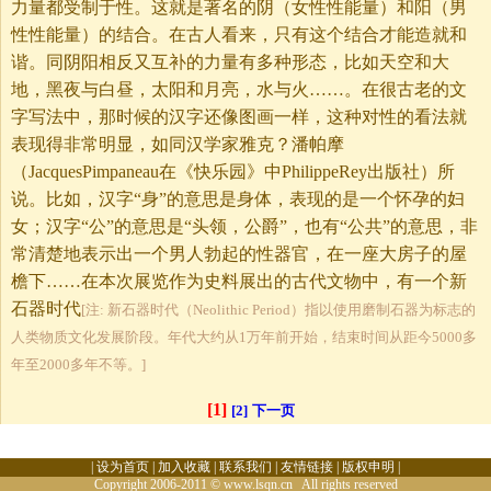
力量都受制于性。这就是著名的阴（女性性能量）和阳（男
性性能量）的结合。在古人看来，只有这个结合才能造就和
谐。同阴阳相反又互补的力量有多种形态，比如天空和大
地，黑夜与白昼，太阳和月亮，水与火……。在很古老的文
字写法中，那时候的汉字还像图画一样，这种对性的看法就
表现得非常明显，如同汉学家雅克？潘帕摩
（JacquesPimpaneau在《快乐园》中PhilippeRey出版社）所
说。比如，汉字“身”的意思是身体，表现的是一个怀孕的妇
女；汉字“公”的意思是“头领，公爵”，也有“公共”的意思，非
常清楚地表示出一个男人勃起的性器官，在一座大房子的屋
檐下……在本次展览作为史料展出的古代文物中，有一个新
石器时代
[注: 新石器时代（Neolithic Period）指以使用磨制石器为标志的
人类物质文化发展阶段。年代大约从1万年前开始，结束时间从距今5000多
年至2000多年不等。]
[1]
[2]
下一页
|
设为首页
|
加入收藏
|
联系我们
|
友情链接
|
版权申明
|
Copyright 2006-2011 © www.lsqn.cn All rights reserved