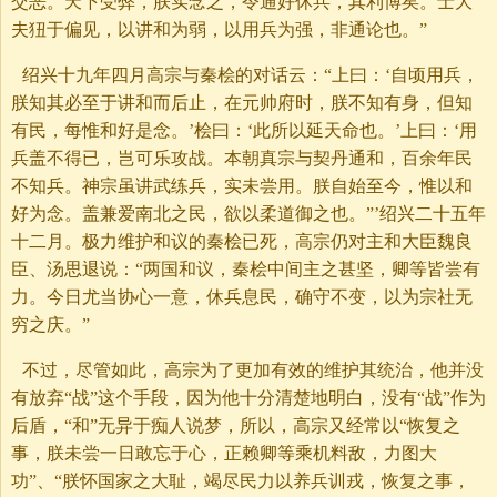
交恶。天下受弊，朕实念之，令通好休兵，其利博矣。士大
夫狃于偏见，以讲和为弱，以用兵为强，非通论也。”
绍兴十九年四月高宗与秦桧的对话云：“上曰：‘自顷用兵，
朕知其必至于讲和而后止，在元帅府时，朕不知有身，但知
有民，每惟和好是念。’桧曰：‘此所以延天命也。’上曰：‘用
兵盖不得已，岂可乐攻战。本朝真宗与契丹通和，百余年民
不知兵。神宗虽讲武练兵，实未尝用。朕自始至今，惟以和
好为念。盖兼爱南北之民，欲以柔道御之也。”’绍兴二十五年
十二月。极力维护和议的秦桧已死，高宗仍对主和大臣魏良
臣、汤思退说：“两国和议，秦桧中间主之甚坚，卿等皆尝有
力。今日尤当协心一意，休兵息民，确守不变，以为宗社无
穷之庆。”
不过，尽管如此，高宗为了更加有效的维护其统治，他并没
有放弃“战”这个手段，因为他十分清楚地明白，没有“战”作为
后盾，“和”无异于痴人说梦，所以，高宗又经常以“恢复之
事，朕未尝一日敢忘于心，正赖卿等乘机料敌，力图大
功”、“朕怀国家之大耻，竭尽民力以养兵训戎，恢复之事，