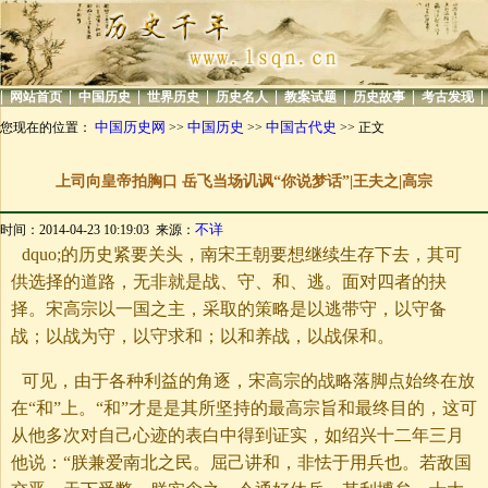
|
|
|
|
|
|
|
|
网站首页
中国历史
世界历史
历史名人
教案试题
历史故事
考古发现
中国历史网
中国历史
中国古代史
您现在的位置：
>>
>>
>> 正文
上司向皇帝拍胸口 岳飞当场讥讽“你说梦话”|王夫之|高宗
不详
时间：2014-04-23 10:19:03 来源：
dquo;的历史紧要关头，南宋王朝要想继续生存下去，其可
供选择的道路，无非就是战、守、和、逃。面对四者的抉
择。宋高宗以一国之主，采取的策略是以逃带守，以守备
战；以战为守，以守求和；以和养战，以战保和。
可见，由于各种利益的角逐，宋高宗的战略落脚点始终在放
在“和”上。“和”才是是其所坚持的最高宗旨和最终目的，这可
从他多次对自己心迹的表白中得到证实，如绍兴十二年三月
他说：“朕兼爱南北之民。屈己讲和，非怯于用兵也。若敌国