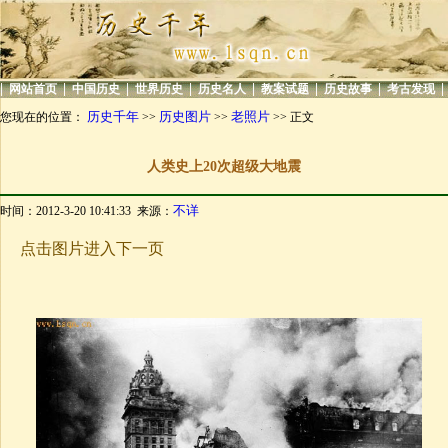
|
|
|
|
|
|
|
|
网站首页
中国历史
世界历史
历史名人
教案试题
历史故事
考古发现
历史千年
历史图片
老照片
您现在的位置：
>>
>>
>> 正文
人类史上20次超级大地震
不详
时间：2012-3-20 10:41:33 来源：
点击图片进入下一页