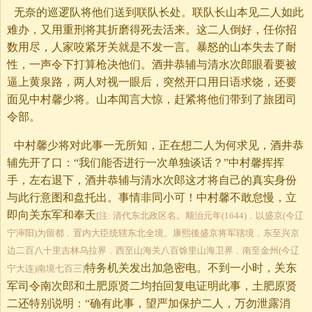
无奈的巡逻队将他们送到联队长处。联队长山本见二人如此
难办，又用重刑将其折磨得死去活来。这二人倒好，任你招
数用尽，人家咬紧牙关就是不发一言。暴怒的山本失去了耐
性，一声令下打算枪决他们。酒井恭辅与清水次郎眼看要被
逼上黄泉路，两人对视一眼后，突然开口用日语求饶，还要
面见中村馨少将。山本闻言大惊，赶紧将他们带到了旅团司
令部。
中村馨少将对此事一无所知，正在想二人为何求见，酒井恭
辅先开了口：“我们能否进行一次单独谈话？”中村馨挥挥
手，左右退下，酒井恭辅与清水次郎这才将自己的真实身份
与此行意图和盘托出。事情非同小可！中村馨不敢怠慢，立
即向关东军和奉天
[注: 清代东北政区名。顺治元年(1644)﹐以盛京(今辽
宁渖阳)为留都﹐置内大臣统辖东北全境。康熙後盛京将军辖境﹐东至兴京
边二百八十里吉林乌拉界﹐西至山海关八百馀里山海卫界﹐南至金州(今辽
特务机关发出加急密电。不到一小时，关东
宁大连)南境七百三]
军司令南次郎和土肥原贤二均拍回复电证明此事，土肥原贤
二还特别说明：“确有此事，望严加保护二人，万勿泄露消