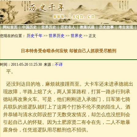
|
|
|
|
|
|
|
|
网站首页
中国历史
世界历史
历史名人
教案试题
历史故事
考古发现
历史千年
世界历史
世界史
您现在的位置：
>>
>>
>> 正文
日本特务受命暗杀何应钦 却被自己人抓获受尽酷刑
不详
时间：2011-05-20 11:25:30 来源：
平。
还没到达目的地，麻烦就接踵而至。大卡车还未进承德就出
现故障，半路上熄了火，两人算算路程，打算一路步行到承
德站再改乘火车。可是，他们刚刚进入承德门，日军第七骑
兵联队的巡逻队就盯上了这两个打扮不伦不类的陌生人。酒
井恭辅与清水次郎设想了无数突发情况，却怎么也没想到会
引起自己人的怀疑。因为土肥原贤二有令在先，二人不敢暴
露身份，任凭巡逻队用尽酷刑也不招供。