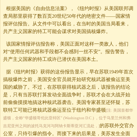
根据美国的《自由信息法案》，《纽约时报》从美国联邦调
查局那里获得了数百页20世纪50年代的绝密文件——国家情
报评估报告。从文件中可以看出，在当时的美国当局看来，
共产主义国家的特工可能会谋求对美国搞核爆炸。
该国家情报评估报告称，美国正面对这样一类敌人，他们
对“使用任何武器和手段都不会感到一丝不安”。报告警告，
共产主义国家的特工或许已潜伏在美国本土。
据《纽约时报》获得的这份报告显示，早在苏联1949年首次
搞核爆炸之前，美国安全官员就开始研究核武器被偷运至美
国的威胁了。不过，在苏联获得核武器之后，该报告的结论
是，只有当苏联打算发动全面战争时，苏联才会在大战开始
前偷偷摸摸地搞这种核武器袭击。美国专家甚至还怀疑，苏
联特工可能已将核武器偷运至位于纽约和华盛顿
[注: 美国首都华
盛顿，全称“华盛顿哥伦比亚特区” (Washington D.C.) ，位于马里兰州和弗
的苏联外交官办
吉尼亚州之间的波托马克河与阿纳卡斯蒂亚河汇流处，]
公室，只待引爆的指令。而接下来的后果是，美苏发生全面