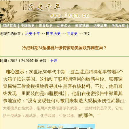
|
|
|
|
|
|
|
|
网站首页
中国历史
世界历史
历史名人
教案试题
历史故事
考古发现
历史千年
世界历史
世界史
您现在的位置：
>>
>>
>> 正文
冷战时期24瓶樱桃汁缘何惊动美国联邦调查局？
不详
时间：2012-1-24 20:07:40 来源：
核心提示：
20世纪50年代中期，波兰驻底特律领事带着4个
大箱子抵达美国。这触动了联邦调查局的敏感神经。联邦调
查局特工偷偷摸摸地搜寻其中是否有核材料。不过，他们最
终发现，里面装的是24瓶樱桃汁。他们在秘密报告中郑重其
事地宣称：“没有发现任何可被用来制造大规模杀伤性武器
[注:
大规模杀伤性武器，指用来大规模屠杀的武器，一般针对的是平民。它包
的部件。”
括三类武器：核武器、化学武器、生物武器。]