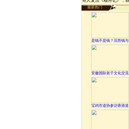
奇人复活《核舟记》：
最新热门
是钱不是钱？压胜钱与
安徽国际老子文化交流
宝鸡市道协参访香港道