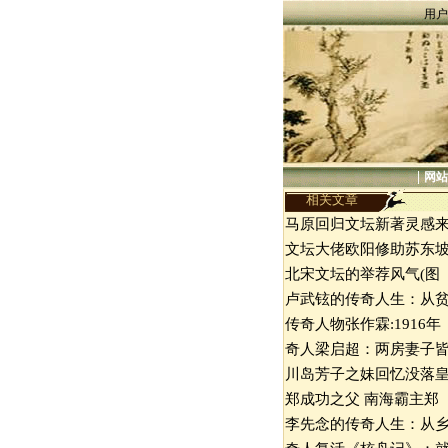
用户
|
网站
相关文章
马原回归文坛新著灵感
文坛大佬欧阳修助苏东
北宋文坛的举荐风气(图
卢武铉的传奇人生：从
传奇人物张作霖:1916年
奇人梁启超：两房妻子
川岛芳子之妹回忆没落
郑成功之父 南海霸主郑
李先念的传奇人生：从