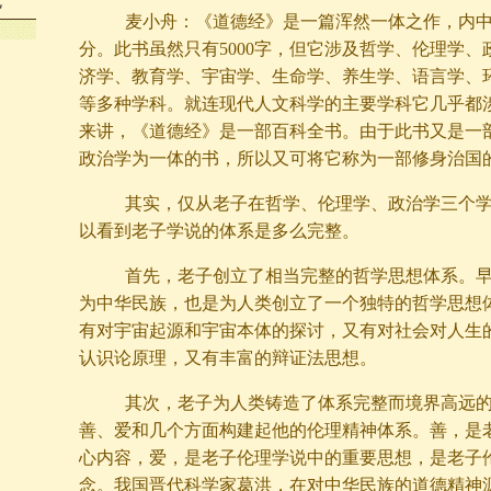
就
麦小舟：《道德经》是一篇浑然一体之作，内中
分。此书虽然只有5000字，但它涉及哲学、伦理学、
济学、教育学、宇宙学、生命学、养生学、语言学、
等多种学科。就连现代人文科学的主要学科它几乎都
来讲，《道德经》是一部百科全书。由于此书又是一
政治学为一体的书，所以又可将它称为一部修身治国
其实，仅从老子在哲学、伦理学、政治学三个学
以看到老子学说的体系是多么完整。
首先，老子创立了相当完整的哲学思想体系。早在
为中华民族，也是为人类创立了一个独特的哲学思想
有对宇宙起源和宇宙本体的探讨，又有对社会对人生
认识论原理，又有丰富的辩证法思想。
其次，老子为人类铸造了体系完整而境界高远的
善、爱和几个方面构建起他的伦理精神体系。善，是
心内容，爱，是老子伦理学说中的重要思想，是老子
念。我国晋代科学家葛洪，在对中华民族的道德精神