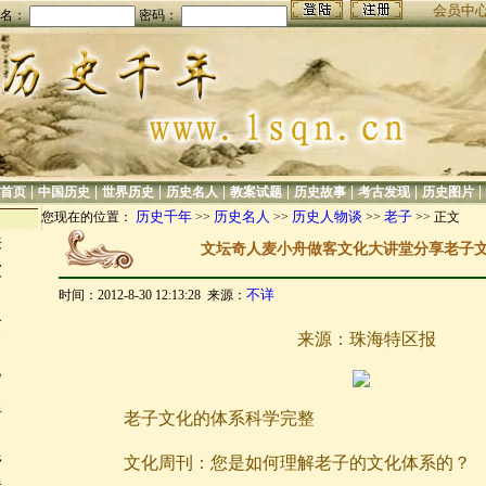
会员中
名：
密码：
|
|
|
|
|
|
|
|
首页
中国历史
世界历史
历史名人
教案试题
历史故事
考古发现
历史图片
历史千年
历史名人
历史人物谈
老子
您现在的位置：
>>
>>
>>
>> 正文
来
文坛奇人麦小舟做客文化大讲堂分享老子
坡
不详
时间：2012-8-30 12:13:28 来源：
贫
来源：珠海特区报
皆
皇
老子文化的体系科学完整
乡
文化周刊：您是如何理解老子的文化体系的？