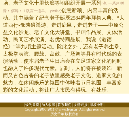
场、老子文化十里长廊等地组织开展一系列
[注: 一系列 拼
创意新颖、内容丰富的活
音： 解释： 1.犹言一连串。-yixilie]
动。其中涵盖了纪念老子诞辰2584周年拜祭大典、“大
道西行-豫陕逍遥游、走进鹿邑，走进老子——中原公
益文化沙龙、老子文化大讲堂、书画作品展、文体活
动、民间艺术展演、名优特商品展、我说《道德
经》”等九项主题活动。除此之外，还有老子养生拳、
太极拳表演、腰鼓、盘鼓、广场舞等具有时代感的表
演活动，使本届老子生日庙会在立足道家文化的同时
也融入了许多现代元素。届时，人们将在被装饰一新
而又古色古香的老子故里感受老子文化、道家文化的
魅力，在休闲娱乐的氛围中体味着节日氛围，丰富多
彩的文化活动，将让广大市民有得玩、有处乐。
|
设为首页
|
加入收藏
|
联系我们
|
友情链接
|
版权申明
|
Copyright 2006-2011 © www.lsqn.cn All rights reserved
历史千年
版权所有