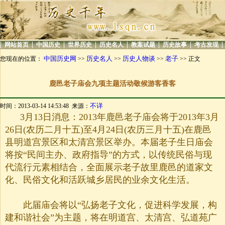
|
|
|
|
|
|
|
|
网站首页
中国历史
世界历史
历史名人
教案试题
历史故事
考古发现
中国历史网
历史名人
历史人物谈
老子
您现在的位置：
>>
>>
>>
>> 正文
鹿邑老子庙会九项主题活动敬候游客香客
不详
时间：2013-03-14 14:53:48 来源：
3月13日消息：2013年鹿邑老子庙会将于2013年3月
26日(农历二月十五)至4月24日(农历三月十五)在鹿邑
县明道宫景区和太清宫景区举办。本届老子生日庙会
将按“民间主办、政府指导”的方式，以传统民俗与现
代流行元素相结合，全面展示老子故里鹿邑的道家文
化、民俗文化和活跃城乡居民的业余文化生活。
此届庙会将以“弘扬老子文化，促进科学发展，构
建和谐社会”为主题，将在明道宫、太清宫、弘道苑广