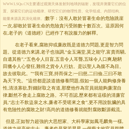
WWW.LSQn.CN主要通过观测天体发射到地球的辐射，发现并测量它们的位
置、探索它们的运动规律、研究它们的物理性质、化学组成、内部结构、
數字﹔沒有人敢於冒著生命的危險跳崖
能量来源及其演化规律。]
一次,卻敢於冒著生命的危險貪污受賄數十數百次。這原因何
在,老子的《道德經》已經作了有說服力的解釋。
在老子看來,腐敗抑或廉政既是道德力問題,更是智力問
題。從道德力來講,老子也強調,“金玉滿堂,莫之能守,富貴而驕,
自遺其咎”,“五色令人目盲,五音令人耳聾,五味令人口爽,馳騁
田獵令人心發狂,難得之貨令人行妨。是以聖人為腹不為目。
故去彼取此。”“我有三寶,持而保之:一曰慈,二曰儉,三曰不敢
為天下先。”這些都是談道德修養問題,假如一個人能夠修身養
性,清淡寡欲,對錢財取之有道,那麼他作為官員就能夠廉潔自
律,斷然不會走上腐敗之路。不可否認,歷來都有這樣的清廉官
員,“志士不飲盜泉之水,廉者不受嗟來之食”,更不用說骯臟的具
有危險性的腐敗之財?高尚的道德修養就能對腐敗斷源截流。
但是,正如智力超強的大思想家、大科學家如鳳毛麟角一樣,
道德力超高的志士、廉者也是寥若晨星,一個龐大的官員群體,