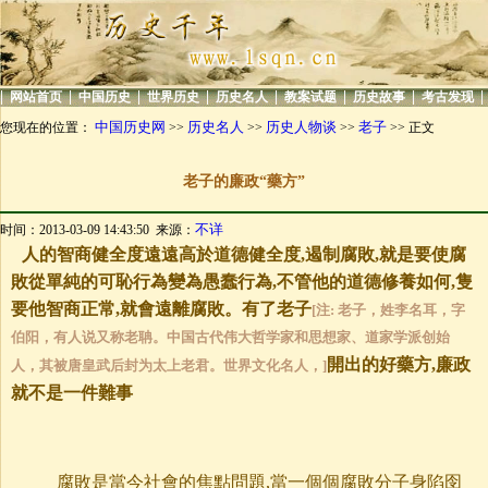
|
|
|
|
|
|
|
|
网站首页
中国历史
世界历史
历史名人
教案试题
历史故事
考古发现
中国历史网
历史名人
历史人物谈
老子
您现在的位置：
>>
>>
>>
>> 正文
老子的廉政“藥方”
不详
时间：2013-03-09 14:43:50 来源：
人的智商健全度遠遠高於道德健全度,遏制腐敗,就是要使腐
敗從單純的可恥行為變為愚蠢行為,不管他的道德修養如何,隻
要他智商正常,就會遠離腐敗。有了老子
[注: 老子，姓李名耳，字
伯阳，有人说又称老聃。中国古代伟大哲学家和思想家、道家学派创始
開出的好藥方,廉政
人，其被唐皇武后封为太上老君。世界文化名人，]
就不是一件難事
腐敗是當今社會的焦點問題,當一個個腐敗分子身陷囹