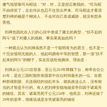
傻气地望着司马昭说：“对，对，正是郃正教我的。”司马昭
不由得笑了，左右侍从也忍不住笑出声来。司马昭这才看清
楚刘禅的确是个糊涂人，不会对自己造成威胁，就没有想杀
害他。
刘禅也因此在人们的心目中便成了庸主的典型，“扶不起的
阿斗”成了对庸人的戏称。事实果真如此吗？
一种观点认为刘禅虽然不是一个聪明有为的君主，也不是一
个完全懦弱无能的人，他起码拥有中等的智慧，那一顶”扶不
起来的阿斗”的帽子，实在应该给他摘掉。理由是：
刘禅从公元223后登基，至公元263年降魏下台，称帝在位公
41年，是在三国时期所有国君中在位时间最长的一位。在那
种群雄割据、兵连祸结的动乱年头，能执政这么久，没有相
当的才智是不行的。有人把刘禅安稳地做皇帝归因于诸葛亮
的辅佐。其实，诸葛亮死于公元234年，他死后，刘禅还做了
29年的皇帝，很难说成是全凭诸葛亮的辅佐