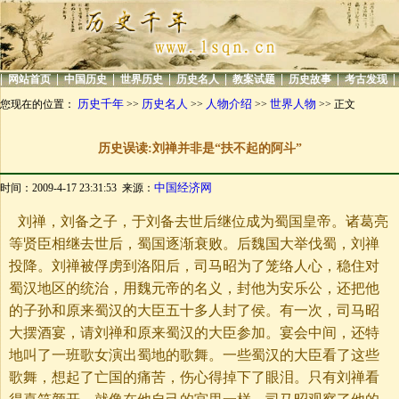
|
|
|
|
|
|
|
|
网站首页
中国历史
世界历史
历史名人
教案试题
历史故事
考古发现
历史千年
历史名人
人物介绍
世界人物
您现在的位置：
>>
>>
>>
>> 正文
历史误读:刘禅并非是“扶不起的阿斗”
中国经济网
时间：2009-4-17 23:31:53 来源：
刘禅，刘备之子，于刘备去世后继位成为蜀国皇帝。诸葛亮
等贤臣相继去世后，蜀国逐渐衰败。后魏国大举伐蜀，刘禅
投降。刘禅被俘虏到洛阳后，司马昭为了笼络人心，稳住对
蜀汉地区的统治，用魏元帝的名义，封他为安乐公，还把他
的子孙和原来蜀汉的大臣五十多人封了侯。有一次，司马昭
大摆酒宴，请刘禅和原来蜀汉的大臣参加。宴会中间，还特
地叫了一班歌女演出蜀地的歌舞。一些蜀汉的大臣看了这些
歌舞，想起了亡国的痛苦，伤心得掉下了眼泪。只有刘禅看