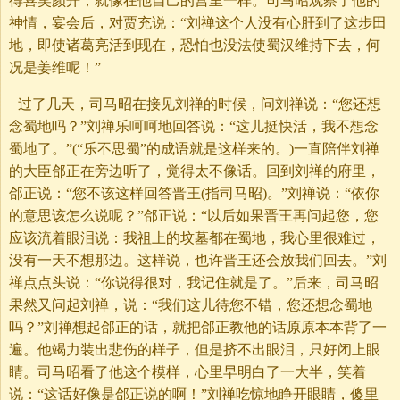
得喜笑颜开，就像在他自己的宫里一样。司马昭观察了他的
神情，宴会后，对贾充说：“刘禅这个人没有心肝到了这步田
地，即使诸葛亮活到现在，恐怕也没法使蜀汉维持下去，何
况是姜维呢！”
过了几天，司马昭在接见刘禅的时候，问刘禅说：“您还想
念蜀地吗？”刘禅乐呵呵地回答说：“这儿挺快活，我不想念
蜀地了。”(“乐不思蜀”的成语就是这样来的。)一直陪伴刘禅
的大臣郃正在旁边听了，觉得太不像话。回到刘禅的府里，
郃正说：“您不该这样回答晋王(指司马昭)。”刘禅说：“依你
的意思该怎么说呢？”郃正说：“以后如果晋王再问起您，您
应该流着眼泪说：我祖上的坟墓都在蜀地，我心里很难过，
没有一天不想那边。这样说，也许晋王还会放我们回去。”刘
禅点点头说：“你说得很对，我记住就是了。”后来，司马昭
果然又问起刘禅，说：“我们这儿待您不错，您还想念蜀地
吗？”刘禅想起郃正的话，就把郃正教他的话原原本本背了一
遍。他竭力装出悲伤的样子，但是挤不出眼泪，只好闭上眼
睛。司马昭看了他这个模样，心里早明白了一大半，笑着
说：“这话好像是郃正说的啊！”刘禅吃惊地睁开眼睛，傻里