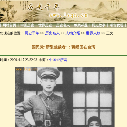
|
|
|
|
|
|
|
|
网站首页
中国历史
世界历史
历史名人
教案试题
历史故事
考古发现
历史千年
历史名人
人物介绍
世界人物
您现在的位置：
>>
>>
>>
>> 正文
国民党“新型独裁者”：蒋经国在台湾
中国经济网
时间：2009-4-17 23:32:23 来源：