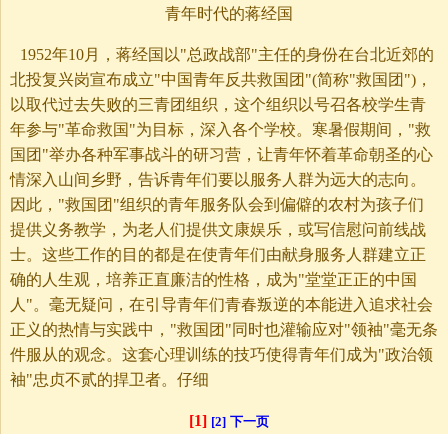
青年时代的蒋经国
1952年10月，蒋经国以"总政战部"主任的身份在台北近郊的
北投复兴岗宣布成立"中国青年反共救国团"(简称"救国团")，
以取代过去失败的三青团组织，这个组织以号召各校学生青
年参与"革命救国"为目标，深入各个学校。寒暑假期间，"救
国团"举办各种军事战斗的研习营，让青年怀着革命朝圣的心
情深入山间乡野，告诉青年们要以服务人群为远大的志向。
因此，"救国团"组织的青年服务队会到偏僻的农村为孩子们
提供义务教学，为老人们提供文康娱乐，或写信慰问前线战
士。这些工作的目的都是在使青年们由献身服务人群建立正
确的人生观，培养正直廉洁的性格，成为"堂堂正正的中国
人"。毫无疑问，在引导青年们青春叛逆的本能进入追求社会
正义的热情与实践中，"救国团"同时也灌输应对"领袖"毫无条
件服从的观念。这套心理训练的技巧使得青年们成为"政治领
袖"忠贞不贰的捍卫者。仔细
[1]
[2]
下一页