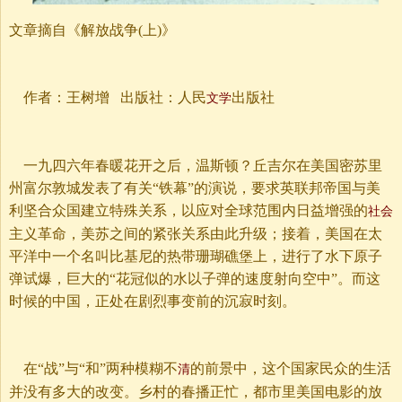
文章摘自《解放战争(上)》
作者：王树增 出版社：人民
出版社
文学
一九四六年春暖花开之后，温斯顿？丘吉尔在美国密苏里
州富尔敦城发表了有关“铁幕”的演说，要求英联邦帝国与美
利坚合众国建立特殊关系，以应对全球范围内日益增强的
社会
主义革命，美苏之间的紧张关系由此升级；接着，美国在太
平洋中一个名叫比基尼的热带珊瑚礁堡上，进行了水下原子
弹试爆，巨大的“花冠似的水以子弹的速度射向空中”。而这
时候的中国，正处在剧烈事变前的沉寂时刻。
在“战”与“和”两种模糊不
的前景中，这个国家民众的生活
清
并没有多大的改变。乡村的春播正忙，都市里美国电影的放