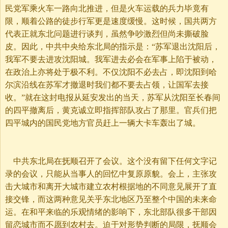
民党军乘火车一路向北推进，但是火车运载的兵力毕竟有
限，顺着公路的徒步行军更是速度缓慢。这时候，国共两方
代表正就东北问题进行谈判，虽然争吵激烈但尚未撕破脸
皮。因此，中共中央给东北局的指示是：“苏军退出沈阳后，
我军不要去进攻沈阳城。我军进去必会在军事上陷于被动，
在政治上亦将处于极不利。不仅沈阳不必去占，即沈阳到哈
尔滨沿线在苏军才撤退时我们都不要去占领，让国军去接
收。”就在这封电报从延安发出的当天，苏军从沈阳至长春间
的四平撤离后，黄克诚立即指挥部队攻占了那里。官兵们把
四平城内的国民党地方官员赶上一辆大卡车轰出了城。
中共东北局在抚顺召开了会议。这个没有留下任何文字记
录的会议，只能从当事人的回忆中复原原貌。会上，主张攻
击大城市和离开大城市建立农村根据地的不同意见展开了直
接交锋，而这两种意见关乎东北地区乃至整个中国的未来命
运。在和平来临的乐观情绪的影响下，东北部队很多干部因
留恋城市而不愿到农村去。迫于对形势判断的局限，抚顺会