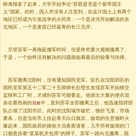
映海报多了起来，大学开始争论“苏联是否是个新帝国主
义”国家。此时，国人并没有人注意到，在这片国土上有两个
地区已经成为引发战争的火药库：一个是冰河开始解冻的东
北地区，一个是麦苗已经返青的长江北岸。
尽管苏军一再拖延撤军时间，但是终究要大规模撤离了。
于是，一个始终没有解决的问题面临着最后的较量与抉择。
苏军撤离沈阳时，没有通知国民党军。驻扎在沈阳郊区的
国民党军第五十二军二十五师师长彭璧生发现苏军开始移交
监狱和工厂时，才感到苏军可能要走。他派出大量的便衣混
杂在看热闹的
中，直到苏军全部撤离之后，他迅速指挥部
百姓
队占领了沈阳市区。此时的沈阳城市破烂，物价飞涨，市场
萧条，但是当街市上挂起青天白日旗后，饭馆的生意顿时火
爆起来，国民政府的接收大员夜夜请客，几乎所有饭馆的门
口都悬挂着“某某机关包席”的牌子。苏军一路向北撤离，国