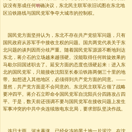
议没有形成任何
确决议，东北民主联军依旧试图在东北地
明
区沿铁路线与国民党军争夺大城市的控制权。
国民党方面坚持认为，东北不存在共产党驻军问题，只有
国民政府从苏军手中接收主权的问题。国共两党代表关于东
北问题的谈判因而分歧严重。随着国民党军源源不断地到达
东北，蒋介石的立场越来越强硬。没能取得任何斡旋效果的
马歇尔回国述职去了。延安方面的态度也强硬起来：进入东
北的国民党军，只能接收沈阳至长春沿铁路两侧三十里的地
带。如想进入其他地区，必须得到共产党方面的同意。——
显然，共产党方面是不会同意的。东北民主联军占领了战略
要冲四平。蒋介石立即命令国民党军自沈阳兵分四路攻占四
平。于是，数天前还强调不要与国民党军在接收问题上发生
军事冲突的中共中央连续致电东北局，要求部队坚决作战。
连日大雨，河水暴涨，已经化冻的黑土地一片泥泞。在沈