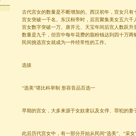
癖
古代宫女的数量是不断增加的。西汉初年，宫女只有
宫女突破一千名。东汉桓帝时，后宫聚集美女五六千
宫女数字突破一万。唐开元、天宝年间后宫人数跃升
数量是九千，但宫中每年花费的脂粉钱达到四十万两
民间挑选宫女就成为一件经常性的工作。
选拔
“选美”堪比科举制 形容音品百选一
早期的宫女，大多来源于女奴隶以及女俘、罪犯的妻
此后历代宫女中，有一部分开始从民间“选美”、“采女