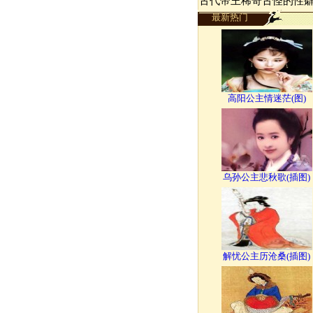
古代帝王稀奇古怪的性
最新热门
高阳公主情迷茫(图)
乌孙公主悲秋歌(插图)
解忧公主历沧桑(插图)