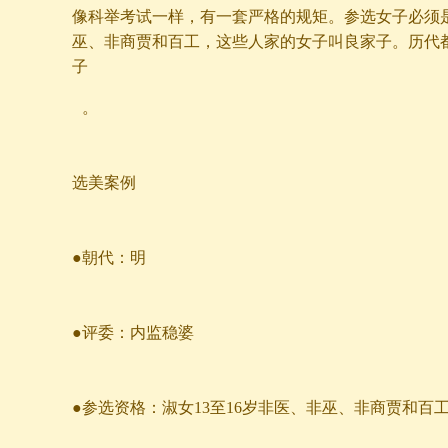
像科举考试一样，有一套严格的规矩。参选女子必须
巫、非商贾和百工，这些人家的女子叫良家子。历代
子
。
选美案例
●朝代：明
●评委：内监稳婆
●参选资格：淑女13至16岁非医、非巫、非商贾和百