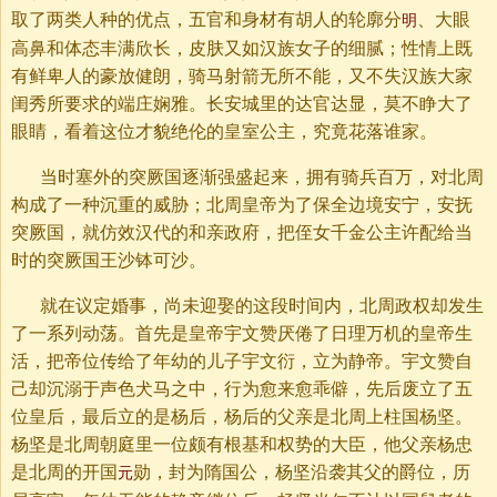
取了两类人种的优点，五官和身材有胡人的轮廓分
、大眼
明
高鼻和体态丰满欣长，皮肤又如汉族女子的细腻；性情上既
有鲜卑人的豪放健朗，骑马射箭无所不能，又不失汉族大家
闺秀所要求的端庄娴雅。长安城里的达官达显，莫不睁大了
眼睛，看着这位才貌绝伦的皇室公主，究竟花落谁家。
当时塞外的突厥国逐渐强盛起来，拥有骑兵百万，对北周
构成了一种沉重的威胁；北周皇帝为了保全边境安宁，安抚
突厥国，就仿效汉代的和亲政府，把侄女千金公主许配给当
时的突厥国王沙钵可沙。
就在议定婚事，尚未迎娶的这段时间内，北周政权却发生
了一系列动荡。首先是皇帝宇文赞厌倦了日理万机的皇帝生
活，把帝位传给了年幼的儿子宇文衍，立为静帝。宇文赞自
己却沉溺于声色犬马之中，行为愈来愈乖僻，先后废立了五
位皇后，最后立的是杨后，杨后的父亲是北周上柱国杨坚。
杨坚是北周朝庭里一位颇有根基和权势的大臣，他父亲杨忠
是北周的开国
勋，封为隋国公，杨坚沿袭其父的爵位，历
元