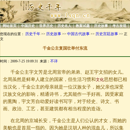
|
|
|
|
|
|
|
|
网站首页
中国历史
世界历史
历史名人
教案试题
历史故事
考古发现
历史千年
历史故事
中国古代故事
历史宫廷故事
您现在的位置：
>>
>>
>>
>> 正
文
千金公主复国壮举付东流
不详
时间：2009-7-25 19:09:31 来源：
千金公主字文芳是北周宣帝的弟弟、赵王宇文招的女儿。
北周虽然是鲜卑人建立的国家，但生活习惯和
思想都已相
文化
当汉化，千金公主的母亲就是一位汉族女子，她父亲也深受
汉族文化的影响，精通诗书，尤其能作一手好画。因受家庭
的熏陶，宇文芳自幼爱好读书写字，对于经史、诗文、书
画、政治、工艺，甚至建筑都有相当程度的造诣。
在北周的京城长安，千金公主是人们公认的才女，而她的
美貌也是首屈一指的。因为她是汉胡人种的混血儿，所以集