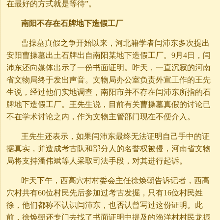
在最好的方式就是等待”。
南阳不存在石牌地下造假工厂
曹操墓真假之争开始以来，河北籍学者闫沛东多次提出
安阳曹操墓出土石牌出自南阳某地下造假工厂。9月4日，闫
沛东还向媒体出示了一份书面证明。昨天，一直沉寂的河南
省文物局终于发出声音。文物局办公室负责外宣工作的王先
生说，经过他们实地调查，南阳市并不存在闫沛东所指的石
牌地下造假工厂。王先生说，目前有关曹操墓真假的讨论已
不在学术讨论之内，作为文物主管部门现在不便介入。
王先生还表示，如果闫沛东最终无法证明自己手中的证
据真实，并造成考古队和部分人的名誉权被侵，河南省文物
局将支持潘伟斌等人采取司法手段，对其进行起诉。
昨天下午，西高穴村村委会主任徐焕朝告诉记者，西高
穴村共有60位村民先后参加过考古发掘，只有16位村民姓
徐，他们都称不认识闫沛东，也否认曾写过这份证明。此
前，徐焕朝还专门去找了书面证明中提及的渔洋村村民龙振