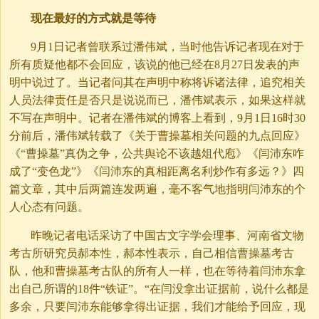
现在最好的方式就是等待
9月1日记者曾联系过潘伟斌，当时他告诉记者现在对于
所有质疑他都不会回应，该说的他已经在8月27日发表的声
明中说过了。当记者问其在声明中称将诉诸法律，追究相关
人员法律责任是否只是说说而已，潘伟斌表示，如果这样就
不写在声明中。记者在潘伟斌的博客上看到，9月1日16时30
分前后，潘伟斌转载了《关于曹操墓相关问题的九点回应》
《“曹操墓”真伪之争，公共舆论不该越俎代庖》《闫沛东咋
成了“变色龙”》《闫沛东的真相距离名利炒作有多远？》四
篇文章，其中后两篇连发两遍，毫不客气地指明闫沛东的个
人心态有问题。
昨晚记者电话采访了中国古文字学会理事、河南省文物
考古所研究员郝本性，郝本性表示，自己相信曹操墓考古
队，他和曹操墓考古队的所有人一样，也在等待着闫沛东拿
出自己所谓的18件“铁证”。“在闫没拿出证据前，说什么都是
多余，只要闫沛东能够拿得出证据，我们才能给予回应，现