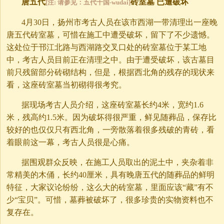
唐五代
砖室墓 已遭破坏
[注: 请参见：五代十国-wudai]
4月30日，扬州市考古人员在该市西湖一带清理出一座晚
唐五代砖室墓，可惜在施工中遭受破坏，留下了不少遗憾。
这处位于邗江北路与西湖路交叉口处的砖室墓位于某工地
中，考古人员目前正在清理之中。由于遭受破坏，该古墓目
前只残留部分砖砌结构，但是，根据西北角的残存的现状来
看，这座砖室墓当初砌得很考究。
据现场考古人员介绍，这座砖室墓长约4米，宽约1.6
米，残高约1.5米。因为破坏得很严重，鲜见随葬品，保存比
较好的也仅仅只有西北角，一旁散落着很多残破的青砖，看
着眼前这一幕，考古人员很是心痛。
据围观群众反映，在施工人员取出的泥土中，夹杂着非
常精美的木俑，长约40厘米，具有晚唐五代的随葬品的鲜明
特征，大家议论纷纷，这么大的砖室墓，里面应该“藏”有不
少“宝贝”。可惜，墓葬被破坏了，很多珍贵的实物资料也不
复存在。