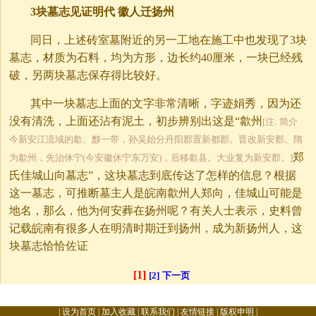
3块墓志见证明代 徽人迁扬州
同日，上述砖室墓附近的另一工地在施工中也发现了3块
墓志，材质为石料，均为方形，边长约40厘米，一块已经残
破，另两块墓志保存得比较好。
其中一块墓志上面的文字非常清晰，字迹娟秀，因为还
没有清洗，上面还沾有泥土，初步辨别出这是“歙州
[注: 简介
今新安江流域的歙、黟一带，孙吴始分丹阳郡置新都郡。晋改新安郡。隋
郑
为歙州，先治休宁(今安徽休宁东万安)，后移歙县。大业复为新安郡。]
氏佳城山向墓志”，这块墓志到底传达了怎样的信息？根据
这一墓志，可推断墓主人是皖南歙州人郑向，佳城山可能是
地名，那么，他为何安葬在扬州呢？有关人士表示，史料曾
记载皖南有很多人在明清时期迁到扬州，成为新扬州人，这
块墓志恰恰佐证
[1]
[2]
下一页
|
设为首页
|
加入收藏
|
联系我们
|
友情链接
|
版权申明
|