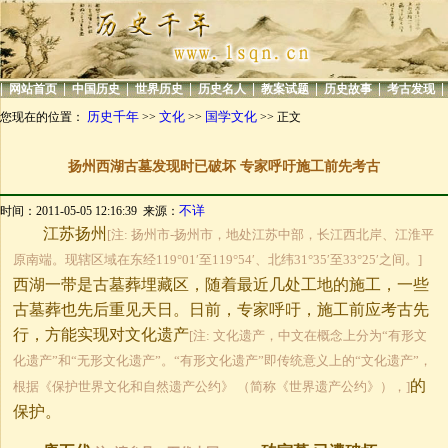
|
|
|
|
|
|
|
|
网站首页
中国历史
世界历史
历史名人
教案试题
历史故事
考古发现
历史千年
文化
国学文化
您现在的位置：
>>
>>
>> 正文
扬州西湖古墓发现时已破坏 专家呼吁施工前先考古
不详
时间：2011-05-05 12:16:39 来源：
江苏扬州
[注: 扬州市-扬州市，地处江苏中部，长江西北岸、江淮平
原南端。现辖区域在东经119°01′至119°54′、北纬31°35′至33°25′之间。]
西湖一带是古墓葬埋藏区，随着最近几处工地的施工，一些
古墓葬也先后重见天日。日前，专家呼吁，施工前应考古先
行，方能实现对文化遗产
[注: 文化遗产，中文在概念上分为“有形文
化遗产”和“无形文化遗产”。“有形文化遗产”即传统意义上的“文化遗产”，
的
根据《保护世界文化和自然遗产公约》 （简称《世界遗产公约》），]
保护。