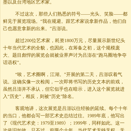
墨以及台湾地区艺术家。
不过这次，那些人们熟悉的符号——光头、笑脸——都
鲜见于展览现场。“我在规避。跟艺术家说拿新作品，他们自
己也愿意拿新的出来。”吕澎说。
超过200位艺术家，耗资1800万元，尽量展示新世纪头
十年当代艺术的全貌，也因此，在筹备之初，这个规模庞
大、题目彪悍的展览会就被业界声讨为吕澎在“跑马圈地争夺
话语权”。
“唉，艺术圈啊，江湖。”开展的第二天，吕澎叹着气
说。这确实像一次检阅，一次即将书写的历史文本的前戏，
虽然吕澎并不承认，但它似乎也在暗示，进入这个展览就进
入“历史”，相反，则被“历史”除名。
客观地讲，这次展览是吕澎以往经验的延续。每个十年
的当口，他都会写一部艺术史总结过往。1989年底，他写出
了《现代艺术史：1979至1989》；1999年，同样如此。这一
次依旧如故。只不过，前两个十年，当代艺术无钱无权，无