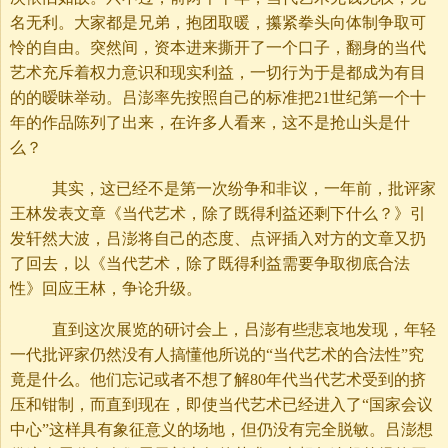
名无利。大家都是兄弟，抱团取暖，攥紧拳头向体制争取可
怜的自由。突然间，资本进来撕开了一个口子，翻身的当代
艺术充斥着权力意识和现实利益，一切行为于是都成为有目
的的暧昧举动。吕澎率先按照自己的标准把21世纪第一个十
年的作品陈列了出来，在许多人看来，这不是抢山头是什
么？
其实，这已经不是第一次纷争和非议，一年前，批评家
王林发表文章《当代艺术，除了既得利益还剩下什么？》引
发轩然大波，吕澎将自己的态度、点评插入对方的文章又扔
了回去，以《当代艺术，除了既得利益需要争取彻底合法
性》回应王林，争论升级。
直到这次展览的研讨会上，吕澎有些悲哀地发现，年轻
一代批评家仍然没有人搞懂他所说的“当代艺术的合法性”究
竟是什么。他们忘记或者不想了解80年代当代艺术受到的挤
压和钳制，而直到现在，即使当代艺术已经进入了“国家会议
中心”这样具有象征意义的场地，但仍没有完全脱敏。吕澎想