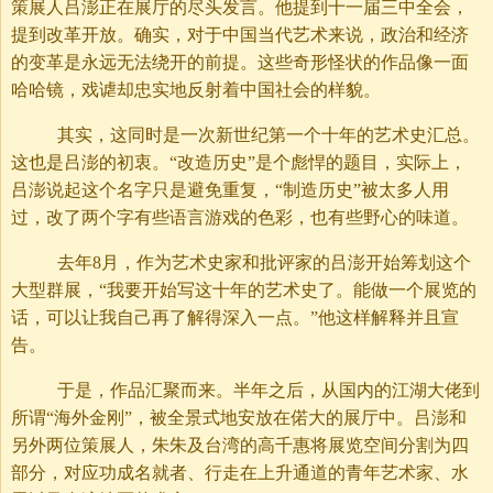
策展人吕澎正在展厅的尽头发言。他提到十一届三中全会，
提到改革开放。确实，对于中国当代艺术来说，政治和经济
的变革是永远无法绕开的前提。这些奇形怪状的作品像一面
哈哈镜，戏谑却忠实地反射着中国社会的样貌。
其实，这同时是一次新世纪第一个十年的艺术史汇总。
这也是吕澎的初衷。“改造历史”是个彪悍的题目，实际上，
吕澎说起这个名字只是避免重复，“制造历史”被太多人用
过，改了两个字有些语言游戏的色彩，也有些野心的味道。
去年8月，作为艺术史家和批评家的吕澎开始筹划这个
大型群展，“我要开始写这十年的艺术史了。能做一个展览的
话，可以让我自己再了解得深入一点。”他这样解释并且宣
告。
于是，作品汇聚而来。半年之后，从国内的江湖大佬到
所谓“海外金刚”，被全景式地安放在偌大的展厅中。吕澎和
另外两位策展人，朱朱及台湾的高千惠将展览空间分割为四
部分，对应功成名就者、行走在上升通道的青年艺术家、水