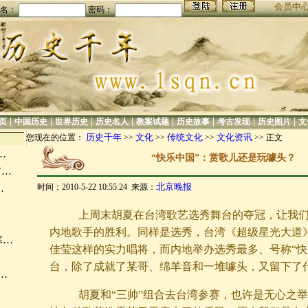
会员中
名：
密码：
|
|
|
|
|
|
|
|
页
中国历史
世界历史
历史名人
教案试题
历史故事
考古发现
历史图片
文
历史千年
文化
传统文化
文化资讯
您现在的位置：
>>
>>
>>
>> 正文
…
“快乐中国”：赏歌儿还是玩噱头？
市…
北京晚报
时间：2010-5-22 10:55:24 来源：
…
上周末胡夏在台湾歌艺选秀舞台的夺冠，让我们
…
内地歌手的胜利。同样是选秀，台湾《超级星光大道
寒…
佳莹这样的实力唱将，而内地举办选秀最多、号称“快
台，除了成就了某哥、绵羊音和一堆噱头，又留下了
…
…
胡夏和“三帅”组合去台湾参赛，也许是无心之举