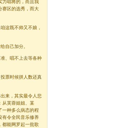
实力唱将的，而且我
分赛区的选秀，而大
咱这既不帅又不娘，
给自己加分。
准、唱不上去等各种
。
投票时候拼人数还真
出来，其实最令人悲
：从芙蓉姐姐、某
了一种多么病态的程
没有令全民音乐修养
，都能网罗起一批歌