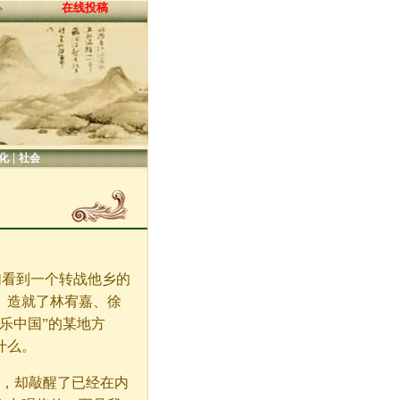
在线投稿
心
|
化
社会
看到一个转战他乡的
》造就了林宥嘉、徐
乐中国”的某地方
什么。
，却敲醒了已经在内