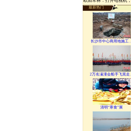
欧阳常林：打开电视机
最新热门
长沙市中心商用地施工
2万名溱潼会船手飞篙走
清明“寒食”展