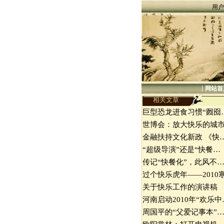
用户
|
网站首
相关文章
巨型恐龙进食习惯“囫囵
世博会：放大快乐的城
金融扶持文化新政 《快
“超级导演”还是“快餐…
传记“快餐化”，此风不
过个快乐虎年――2010
关于快乐工作的演讲稿
河南启动2010年“欢乐中
周国平的“父爱记事本”