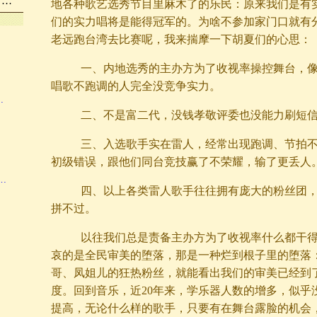
，…
地各种歌艺选秀节目里麻木了的乐民：原来我们是有
们的实力唱将是能得冠军的。为啥不参加家门口就有
老远跑台湾去比赛呢，我来揣摩一下胡夏们的心思：
一、内地选秀的主办方为了收视率操控舞台，像
唱歌不跑调的人完全没竞争实力。
…
二、不是富二代，没钱孝敬评委也没能力刷短信
三、入选歌手实在雷人，经常出现跑调、节拍不
初级错误，跟他们同台竞技赢了不荣耀，输了更丢人
…
四、以上各类雷人歌手往往拥有庞大的粉丝团，
拼不过。
以往我们总是责备主办方为了收视率什么都干得
哀的是全民审美的堕落，那是一种烂到根子里的堕落
哥、凤姐儿的狂热粉丝，就能看出我们的审美已经到
度。回到音乐，近20年来，学乐器人数的增多，似乎
提高，无论什么样的歌手，只要有在舞台露脸的机会