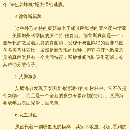
令“绿色轰炸机”蠕虫借机逃脱。
4.德鲁斯真菌
这种外形奇特的蘑菇命名于颇具幽默感的著名爬虫学家
——美国加州科学院的罗伯特·德鲁斯。德鲁斯真菌是一种5
厘米长的散发着恶臭的真菌类，发现于与世隔绝的西非岛国
圣多美普林西比。虽然是新发现的物种，但它与其他散发恶
臭的真菌类具有一个共同特征：释放难闻气味吸引苍蝇，令
其帮助分散孢子。
5.艾腾海参
艾腾海参发现于泰国某海湾泥泞的红树林中。它不仅是
个新物种，而且是一个全新的食虫海参家族的头目。艾腾海
参成年后表面光滑，呈黑色。
6.吸血鬼鱼
虽然长着一副吸血鬼的模样，其实不吸血。我们看到的