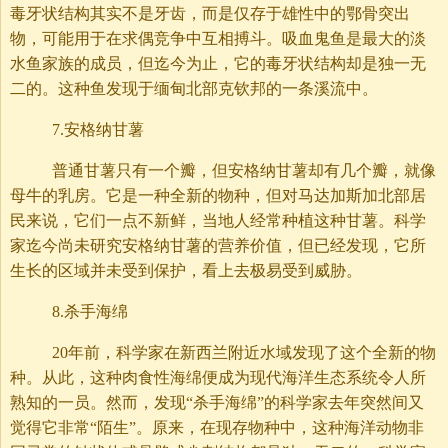
毒牙状结构其实不是牙齿，而是仅存于雄性中的鄂骨突出
物，可能用于在求偶竞争中互相搏斗。吸血鬼鱼是最大的淡
水鱼家族的成员，但迄今为止，它的毒牙状结构却是独一无
二的。这种鱼发现于缅甸北部克钦邦的一条溪流中。
7.安格纳甘薯
普通甘薯只有一个瓣，但安格纳甘薯却有几个瓣，就像
母牛的乳房。它是一种全新的物种，但对马达加斯加北部居
民来说，它们一点不新鲜，当地人经常种植这种甘薯。科学
家迄今尚未研究安格纳甘薯的营养价值，但已经发现，它所
生长的区域并未受到保护，看上去极易受到威胁。
8.杀手海绵
20年前，科学家在新西兰附近水域发现了这个全新的物
种。从此，这种肉食性海绵便成为现代海洋生态系统令人所
熟知的一员。然而，发现“杀手海绵”的科学家去年突然间又
觉得它非常“陌生”。原来，在现存物种中，这种海洋动物非