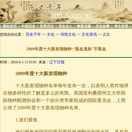
|
|
|
|
|
|
|
|
网站首页
中国历史
世界历史
历史名人
教案试题
历史故事
考古发现
历史千年
文化
传统文化
文化资讯
您现在的位置：
>>
>>
>>
>> 正文
2009年度十大新发现物种:“吸血鬼鱼”不吸血
辽宁日报
时间：2010-6-5 11:03:01 来源：
2009年度十大新发现物种
十大新发现物种名单每年发布一次，以表明人类对地球
生物多样性的了解是多么的有限。美国亚利桑那州立大学国
际物种勘测协会和一个由分类学家组成的国际委员会，上周
公布了2009年度十大新发现物种名单。
1.迷幻襞鱼
迷幻襞鱼发现于印度尼西亚海岸附近的浅水区，具有非