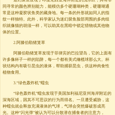
同寻常的颜色辨别能力，能模仿多个硬珊瑚种类，硬珊瑚通
常是这种凝胶状鱼类的藏身地。每一条的外形就如同人的指
纹一样独特。此外，科学家认为迷幻襞鱼脸部周围的多肉组
织就像猫的胡须一样，可以助其在黑暗中锁定猎物或其他物
体的位置。
2.阿滕伯勒猪笼草
阿滕伯勒猪笼草发现于菲律宾的巴拉望岛，它的上面有
许多像杯子一样的陷阱，每一个都有美式橄榄球那么大。杯
状结构内有吸引昆虫的液体，帮助捕获昆虫，供这种肉食性
植物食用。
3.“绿色轰炸机”蠕虫
“绿色轰炸机”蠕虫发现于美国加利福尼亚州海岸附近的
深海区域，因其不可思议的行为而得名。一旦遭受威胁，这
种蠕虫就会释放充满液体的气球，气球会突然爆破形成亮
光。这种“闪光弹”被认为可以分散潜在捕食者的注意力，