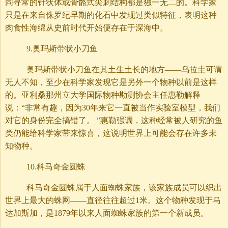
同寻常的针状体或骨骼式尖刺结构都是独一无二的。科学家
只是在来自侏罗纪早期的化石中发现过类似特征，表明这种
肉食性海绵从史前时代开始便存在于深海中。
9.奥玛斯带状小刀鱼
奥玛斯带状小刀鱼在其土生土长的地方——乌拉圭可谓
无人不知，至少在科学家发现它是另外一个物种以前是这样
的。亚利桑那州立大学国际物种勘测协会主任惠勒解释
说：“非常有趣，因为30年来它一直被当作实验室模型，我们
对它的身份完全搞错了。 ”惠勒强调，这种经常被人研究的鱼
类仍能给科学家带来惊喜，这说明世界上可能会存在许多未
知物种。
10.科马奇金圆蛛
科马奇金圆蛛属于人面蜘蛛家族，该家族成员可以织出
世界上最大的蛛网——直径往往超过1米。这个物种发现于马
达加斯加，是1879年以来人面蜘蛛家族的第一个新成员。