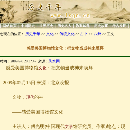
|
|
|
|
|
|
|
|
网站首页
中国历史
世界历史
历史名人
教案试题
历史故事
考古发现
历史千年
文化
传统文化
占卜
八卦
您现在的位置：
>>
>>
>>
>>
>> 正文
感受美国博物馆文化：把文物当成神来膜拜
风水网
时间：2009-9-8 20:37:47 来源：
感受美国博物馆
：把文物当成神来膜拜
文化
2009年05月15日 来源：北京晚报
文物，
的神
现代
——感受美国博物馆文化
主讲人：傅光明(中国现代
馆研究员、作家)地点：现
文学