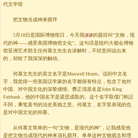
代文学馆
把文物当成神来膜拜
5月18日是国际博物馆日，今天我
的题目叫“文物，现
演讲
代的神——感受美国博物馆文化”。这句话是纽约大都会博物
馆亚洲艺术部主任何慕文先生在讲解时，不经意间说出来
的，却给了我深深的触动。
何慕文先生的英文名字是Maxwell Hearn。说到中文名
字，我觉得一些美国汉学家的名字都很有特点，包含了他对
中国、对中国文化的深挚感情。费正清原名是John King
Fairbank，他的中国名字是梁思成取的。这个名字取儒门刚正
不阿，秉笔直书的治史美德之意。何慕文，名字里表现的也
是对中国文化的仰慕。
从何慕文简单的一句“文物，是现代的神”，让我感觉他
是把文物当成现代的神来顶礼膜拜。单单这种文物观念和理