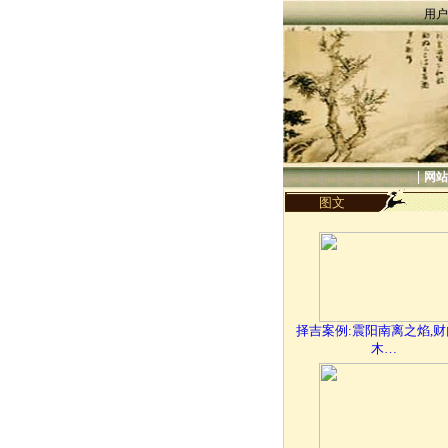
用户
|
网站
图文
择吉案例:震阳南离之焰,
木…