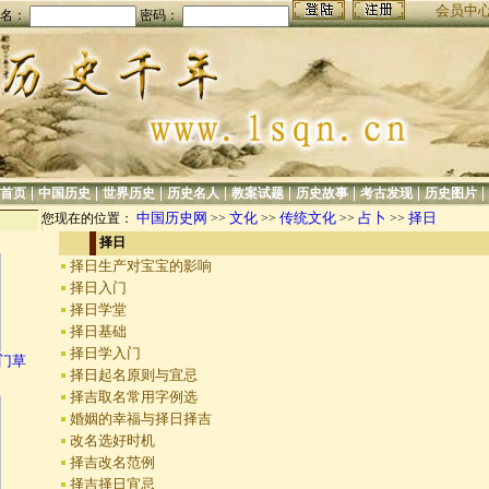
会员中
名：
密码：
|
|
|
|
|
|
|
|
首页
中国历史
世界历史
历史名人
教案试题
历史故事
考古发现
历史图片
中国历史网
文化
传统文化
占卜
择日
您现在的位置：
>>
>>
>>
>>
择日
择日生产对宝宝的影响
择日入门
择日学堂
择日基础
择日学入门
财门草
择日起名原则与宜忌
择吉取名常用字例选
婚姻的幸福与择日择吉
改名选好时机
择吉改名范例
择吉择日宜忌