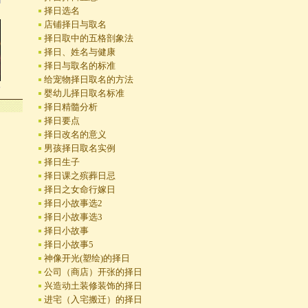
择日选名
店铺择日与取名
择日取中的五格剖象法
择日、姓名与健康
择日与取名的标准
给宠物择日取名的方法
俗
婴幼儿择日取名标准
择日精髓分析
择日要点
择日改名的意义
男孩择日取名实例
择日生子
择日课之殡葬日忌
择日之女命行嫁日
择日小故事选2
择日小故事选3
择日小故事
择日小故事5
神像开光(塑绘)的择日
公司（商店）开张的择日
兴造动土装修装饰的择日
进宅（入宅搬迁）的择日