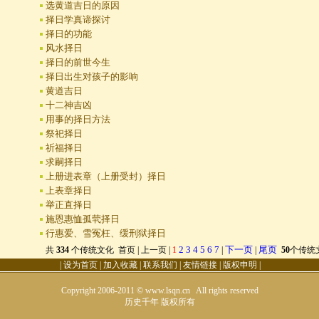
选黄道吉日的原因
择日学真谛探讨
择日的功能
风水择日
择日的前世今生
择日出生对孩子的影响
黄道吉日
十二神吉凶
用事的择日方法
祭祀择日
祈福择日
求嗣择日
上册进表章（上册受封）择日
上表章择日
举正直择日
施恩惠恤孤茕择日
行惠爱、雪冤枉、缓刑狱择日
2
3
4
5
6
7
下一页
尾页
共
334
个传统文化 首页 | 上一页 |
1
|
|
50
个传统
|
设为首页
|
加入收藏
|
联系我们
|
友情链接
|
版权申明
|
Copyright 2006-2011 © www.lsqn.cn All rights reserved
历史千年
版权所有