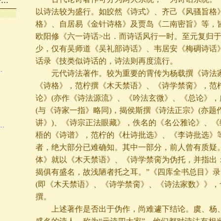
语…
以诗法较为盛行。如皎然《诗式》、齐己《风骚旨格
格》、自居易《金针诗格》及贾岛《二南密旨》等，
欧阳修《六一诗话>出．而诗话风行一时。至元复归
少，仅有吴师道《吴礼部诗话》、韦居安《梅碉诗话
话录《技类似诗话的，诗法则再度流行。
…
元代诗法著作。较为重要的霄传为杨载撰《诗法家
《诗格》，范柠撰《木天禁语》、《诗学禁脔》，范
论》(亦作《诗法源流》、《吟法玄微》、《总论》，
(与《诗家一指》略同)，揭侯斯撰《诗法正宗》(亦题
讲》)、《诗宗正法眼藏》，佚名的《名公雅论》、《
…
梧的《诗谱》，范柠的《杜诗批选》、《李诗批选》
者，绝大部分已难确知。其中一部分，前人曾有质疑
体》就以《木天禁语》、《诗学禁脔为伪托，并指出
揭俱有盛名，故浅陋者托之耳。”《四库全书总目》
(即《木天禁语》、《诗学禁脔》、《诗法家数》》，
撰。
上述著作是否出于伪作，尚难遽下结论。虞、杨、