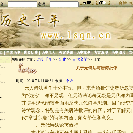
会员中
名：
密码：
|
|
|
|
|
|
|
|
页
中国历史
世界历史
历史名人
教案试题
历史故事
考古发现
历史图片
文
历史千年
文化
古代文学
您现在的位置：
>>
>>
>> 正文
对…
关于元诗法与唐诗批评
岸…
不详
时间：2010-7-8 11:00:34 来源：
心…
元人诗法著作十分丰富。但向来为治批评史者所忽视
…
为“伪托”，颇不足观，但元诗法论著无疑是元代颇为
…
其博学观念能较全面地反映元代诗学思潮。因而研究
新…
诗学观念．特别是有关唐诗批评的内容，对于了解元
忆…
代“举世宗唐”的诗学内涵，颇有价值和意义。
化…
一、元代诗法论著盎行
浅…
古代论诗著作可分为两大系统，一为诗话系统。一