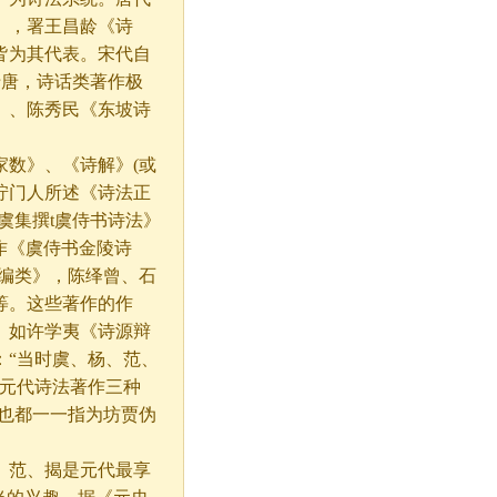
》，署王昌龄《诗
皆为其代表。宋代自
于唐，诗话类著作极
》、陈秀民《东坡诗
数》、《诗解》(或
柠门人所述《诗法正
虞集撰t虞侍书诗法》
作《虞侍书金陵诗
编类》，陈绎曾、石
等。这些著作的作
。如许学夷《诗源辩
：“当时虞、杨、范、
录元代诗法著作三种
也都一一指为坊贾伪
范、揭是元代最享