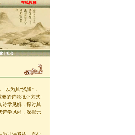
在线投稿
心
|
化
社会
，以为其“浅陋”，
重要的诗歌批评方式·
其诗学见解，探讨其
代诗学风尚，深掘元
为诗法系统。唐代