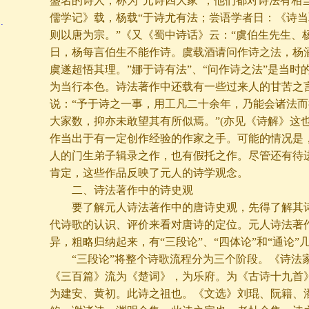
盛名的诗人，称为“元诗四大家”，他们都对诗法有相
儒学记》载，杨载“于诗尤有法；尝语学者日：《诗
…
则以唐为宗。”《又《蜀中诗话》云：“虞伯生先生、
日，杨每言伯生不能作诗。虞载酒请问作诗之法，杨
虞遂超悟其理。”娜于诗有法”、“问作诗之法”是当时
为当行本色。诗法著作中还载有一些过来人的甘苦之
说：“予于诗之一事，用工凡二十余年，乃能会诸法
大家数，抑亦未敢望其有所似焉。”(亦见《诗解》这
作当出于有一定创作经验的作家之手。可能的情况是
人的门生弟子辑录之作，也有假托之作。尽管还有待
肯定，这些作品反映了元人的诗学观念。
二、诗法著作中的诗史观
要了解元人诗法著作中的唐诗史观，先得了解其诗
代诗歌的认识、评价来看对唐诗的定位。元人诗法著
异，粗略归纳起来，有“三段论”、“四体论”和“通论”
“三段论”将整个诗歌流程分为三个阶段。《诗法家
《三百篇》流为《楚词》，为乐府。为《古诗十九首
为建安、黄初。此诗之祖也。《文选》刘琨、阮籍、