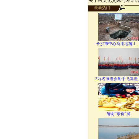
关于跨文化交际与外语
最新热门
长沙市中心商用地施工
2万名溱潼会船手飞篙走
清明“寒食”展