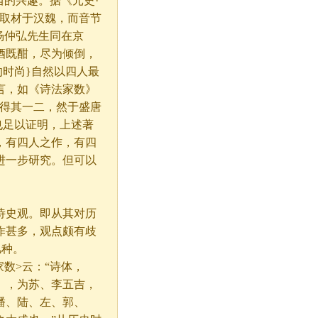
当的兴趣。据《元史·
当取材于汉魏，而音节
杨仲弘先生同在京
酒既酣，尽为倾倒，
的时尚}自然以四人最
言，如《诗法家数》
而得其一二，然于盛唐
也足以证明，上述著
，有四人之作，有四
进一步研究。但可以
史观。即从其对历
作甚多，观点颇有歧
几种。
数>云：“诗体，
》，为苏、李五吉，
潘、陆、左、郭、