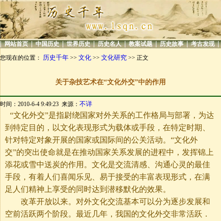
|
|
|
|
|
|
|
|
网站首页
中国历史
世界历史
历史名人
教案试题
历史故事
考古发现
历史千年
文化
文化研究
您现在的位置：
>>
>>
>> 正文
关于杂技艺术在“文化外交”中的作用
不详
时间：2010-6-4 9:49:23 来源：
“文化外交”是指尉绕国家对外关系的工作格局与部署，为达
到特定目的，以文化表现形式为载体或手段，在特定时期、
针对特定对象开展的国家或国际间的公关活动。“文化外
交”的突出使命就是在推动国家关系发展的进程中，发挥锦上
添花或雪中送炭的作用。文化是交流清感、沟通心灵的最佳
手段，有着人们喜闻乐见、易于接受的丰富表现形式，在满
足人们精神上享受的同时达到潜移默化的效果。
改革开放以来。对外文化交流基本可以分为逐步发展和
空前活跃两个阶段。最近几年，我国的文化外交非常活跃．