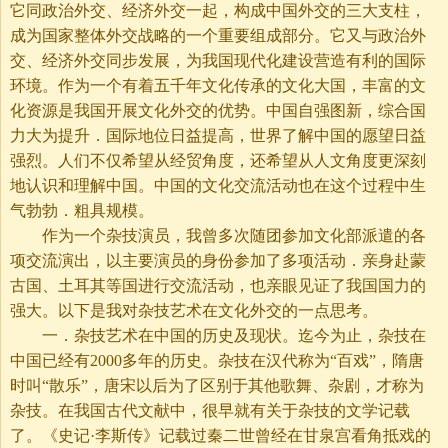
它同政治外交、经济外交一起，构成中国外交的三大支柱，
成为国家整体外交战略的一个重要组成部分。它又与政治外
交、经济外交同步发展，为我国现代化建设营造有利的国际
环境。作为一个有着五千年文化传承的文化大国，丰富的文
化资源是我国开展文化外交的优势。中国自强图新，综合国
力大为提升．国际地位日益提高，世界了解中国的愿望日益
强烈。人们不仅希望从经贸角度，还希望从人文角度更深刻
地认识和理解中国。中国的文化交流活动也在这个过程中生
气勃勃．粗具规模。
作为一个杂技演员，我曾多次随团参加文化部派遣的各
项交流演出，以主要演员的身份参加了多项活动．亲身赴蒙
古国、土耳其等国进行交流活动，也亲眼见证了我国国力的
强大。以下是我对杂技艺术在文化外交的一点思考。
一．杂技艺术在中国的历史及现状。迄今为止，杂技在
中国已经有2000多年的历史。杂技在汉代称为“百戏”，隋唐
时叫“散乐”，唐宋以后为了区别于其他歌舞、杂剧，才称为
杂技。在我国古代文献中，很早就有关于杂技的文学记载
了。《史记·李斯传》记载过秦二世曾经在甘泉宫看角抵戏的