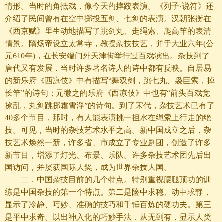
情形。当时的角抵戏，像今天的摔跤表演。《列子·说符》还
介绍了民间曾有在空中掷投五剑、七剑的表演。汉朝张衡在
《西京赋》里生动地描写了跳剑丸、走绳索、爬高竿的表清
情景。隋炀帝设立太常寺，教授杂技技艺，并于大业六年(公
元610年)，在长安端门外天津街举行过百戏演出。杂技到了
唐代又有发展．当时许多著名诗人的诗中都有反映。自居易
的新乐府《西凉伎》中有描写“舞双剑，跳七丸、袅巨索，掉
长竿”的诗句；元微之的乐府《西凉伎》中也有“前头百戏竞
撩乱，丸剑跳掷霜雪浮”的诗句。到了宋代，杂技艺术已有了
40多个节目，那时，有人能表演挑一担水在绳索上行走的绝
技。可见，当时的杂技艺术水平之高。新中国成立之后，杂
技艺术焕然一新，许多省、市成立了专业剧团，创造了许多
新节目，增添了灯光、布景、乐队。许多杂技艺术团先后出
国访问，并屡获国际大奖，成为世界杂技大国。
二．中国杂技目前的几个特点。特别重视腰腿顶功的训
练是中国杂技的第一个特点。第二是险中求稳、动中求静，
显示了冷静、巧妙、准确的技巧和千锤百炼的硬功夫。第三
是平中求奇。以出神入化的巧妙手法．从无到有，显示人类