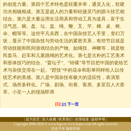
的创造力量。第四个艺术特色是轻重并举，通灵入化，软硬
功夫相辅相成。第五是超人的力量和轻捷灵巧的跟斗技艺相
结合。第六是大量运用生活用具和劳动工具为道具，富于生
活气息。碗、盘、坛、盅、绳、鞭、叉、竿、梯、桌、椅、
伞、帽等等。这些平凡东西，在中国杂技艺人手里，变幻万
状，显示了中国杂技与劳动生活的紧密关系，有些节目就是
劳动技能和民间游戏结合的产物。如绳技、神鞭等，就是牧
民套马、赶车和儿童跳绳的艺术化。第七是古朴的工艺美术
和形体技巧的结合。“耍坛子”、“转碟”等节目把中国的瓷绘艺
术与杂技交溶在一起。“蹬技”中的花伞和彩单同样给人以传
统艺术的美感。第八是中国杂技有极大的适应性，表演形
式、场所多样化。广场、剧场、街巷、客房。多至百人大荟
萃。小至一人的现场即席
[1]
[2]
下一页
|
设为首页
|
加入收藏
|
联系我们
|
友情链接
|
版权申明
|
Copyright 2006-2010 © www.lsqn.cn www.lsqnw.com All rights reserved
历史千年
版权所有