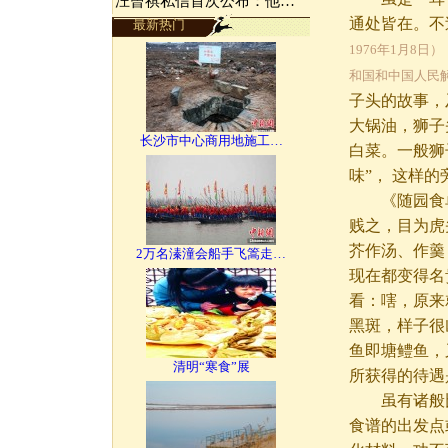
汪曾祺私信首次公布：他…
通处皆在。不
最新热门
1976年1月8
和国和中国人民
子头的故事，
大锅油，狮子
长沙市中心商用地施工…
白菜。一般狮
味”， 这样
《随园食单
贱之，目为虎
芥作汤、作羹
2万名溱潼会船手飞篙走…
现在都变得名
看：嗐，原来
黑斑，样子很
鱼即塘鳢鱼，
清明“寒食”展
所获得的待遇
虽有诸般比
食谱的出发点