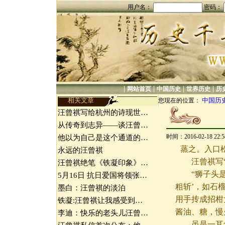
用户名：
密码：
|
|
|
|
网站首页
中国历史
世界历史
历
相关文章
中国历
您现在的位置：
汪曾祺写给杭州的诗现世…
从传奇到志异——谈汪曾…
时间：2016-02-18 22
他以为自己是这个通道的…
蒸之。入口
永远的汪曾祺
汪曾祺写“
汪曾祺绝笔《铁凝印象》…
“狮子头是淮
5月16日 抗日爱国将领张…
粗斩’，如石
墨白：汪曾祺的淡泊
用手抟成招柑
铁凝:汪曾祺让我感受到…
酱油、糖，慢
李迪：快乐的老头儿汪曾…
虽是一耳食