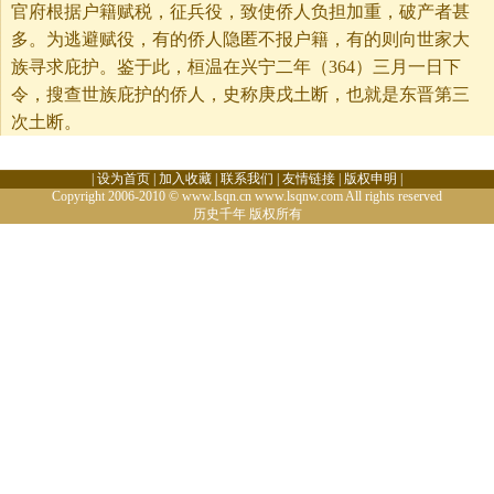
官府根据户籍赋税，征兵役，致使侨人负担加重，破产者甚
多。为逃避赋役，有的侨人隐匿不报户籍，有的则向世家大
族寻求庇护。鉴于此，桓温在兴宁二年（364）三月一日下
令，搜查世族庇护的侨人，史称庚戌土断，也就是东晋第三
次土断。
|
设为首页
|
加入收藏
|
联系我们
|
友情链接
|
版权申明
|
Copyright 2006-2010 © www.lsqn.cn www.lsqnw.com All rights reserved
历史千年
版权所有