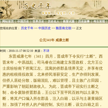
|
|
|
|
|
|
|
|
网站首页
中国历史
世界历史
历史名人
教案试题
历史故事
考古发现
历史千年
中国历史
魏晋南北朝
您现在的位置：
>>
>>
>> 正文
公元341年 咸康土断
不详
时间：2010-11-17 00:52:10 来源：
东晋咸康七年（341）四月，晋成帝下令实行“土断”。西
晋末年，中原战乱，司马睿在江南建立东晋政权，北方王公
士庶纷纷南下侨寓江左。流寓的侨郡县境界无定，并享有优
惠的租税徭役政策，北来侨民渐获安定，生产亦得到发展。
但侨人居处分散，版籍混乱，难以管理，且士族广占田园，
严重影响了朝廷财政收入。为此，晋成帝下诏实行土断之
制，命令废除侨置郡县，王公以下至平民百姓均以土著为
断，将其户口编入所在郡县，注入白籍，以示与土著黄籍区
别，加强了对侨人的户籍控制。实行土断，设立白籍之后，