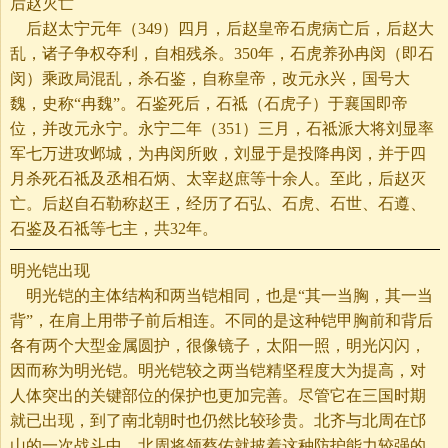
后赵灭亡
后赵太宁元年（349）四月，后赵皇帝石虎病亡后，后赵大
乱，诸子争权夺利，自相残杀。350年，石虎养孙冉闵（即石
闵）乘政局混乱，杀石鉴，自称皇帝，改元永兴，国号大
魏，史称“冉魏”。石鉴死后，石祗（石虎子）于襄国即帝
位，并改元永宁。永宁二年（351）三月，石祗派大将刘显率
军七万进攻邺城，为冉闵所败，刘显于是投降冉闵，并于四
月杀死石祗及丞相石炳、太宰赵庶等十余人。至此，后赵灭
亡。后赵自石勒称赵王，经历了石弘、石虎、石世、石遵、
石鉴及石祗等七主，共32年。
明光铠出现
明光铠的主体结构和两当铠相同，也是“其一当胸，其一当
背”，在肩上用带子前后相连。不同的是这种铠甲胸前和背后
各有两个大型金属圆护，很像镜子，太阳一照，明光闪闪，
因而称为明光铠。明光铠较之两当铠精坚程度大为提高，对
人体突出的关键部位的保护也更加完善。尽管它在三国时期
就已出现，到了南北朝时也仍然比较珍贵。北齐与北周在邙
山的一次战斗中，北周将领蔡佑就披着这种防护能力较强的