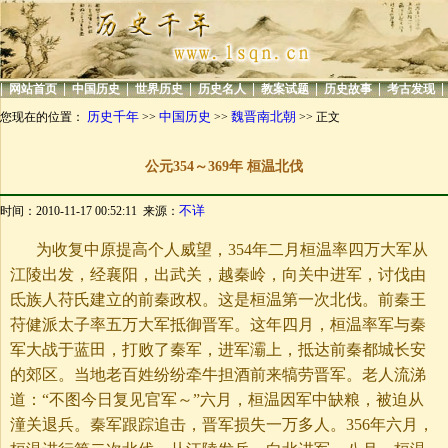
|
|
|
|
|
|
|
|
网站首页
中国历史
世界历史
历史名人
教案试题
历史故事
考古发现
历史千年
中国历史
魏晋南北朝
您现在的位置：
>>
>>
>> 正文
公元354～369年 桓温北伐
不详
时间：2010-11-17 00:52:11 来源：
为收复中原提高个人威望，354年二月桓温率四万大军从
江陵出发，经襄阳，出武关，越秦岭，向关中进军，讨伐由
氐族人苻氏建立的前秦政权。这是桓温第一次北伐。前秦王
苻健派太子率五万大军抵御晋军。这年四月，桓温率军与秦
军大战于蓝田，打败了秦军，进军灞上，抵达前秦都城长安
的郊区。当地老百姓纷纷牵牛担酒前来犒劳晋军。老人流涕
道：“不图今日复见官军～”六月，桓温因军中缺粮，被迫从
潼关退兵。秦军跟踪追击，晋军损失一万多人。356年六月，