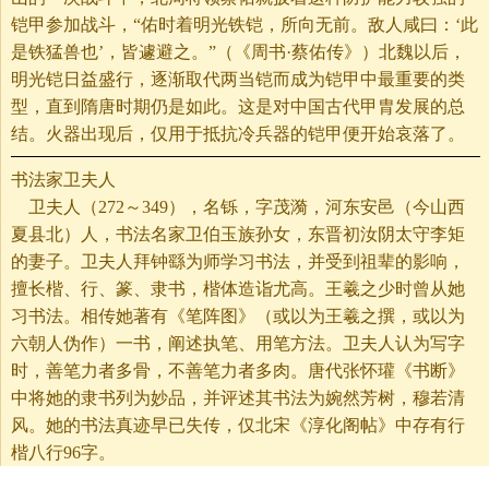
铠甲参加战斗，“佑时着明光铁铠，所向无前。敌人咸曰：‘此
是铁猛兽也’，皆遽避之。”（《周书·蔡佑传》）北魏以后，
明光铠日益盛行，逐渐取代两当铠而成为铠甲中最重要的类
型，直到隋唐时期仍是如此。这是对中国古代甲胄发展的总
结。火器出现后，仅用于抵抗冷兵器的铠甲便开始哀落了。
书法家卫夫人
卫夫人（272～349），名铄，字茂漪，河东安邑（今山西
夏县北）人，书法名家卫伯玉族孙女，东晋初汝阴太守李矩
的妻子。卫夫人拜钟繇为师学习书法，并受到祖辈的影响，
擅长楷、行、篆、隶书，楷体造诣尤高。王羲之少时曾从她
习书法。相传她著有《笔阵图》（或以为王羲之撰，或以为
六朝人伪作）一书，阐述执笔、用笔方法。卫夫人认为写字
时，善笔力者多骨，不善笔力者多肉。唐代张怀瓘《书断》
中将她的隶书列为妙品，并评述其书法为婉然芳树，穆若清
风。她的书法真迹早已失传，仅北宋《淳化阁帖》中存有行
楷八行96字。