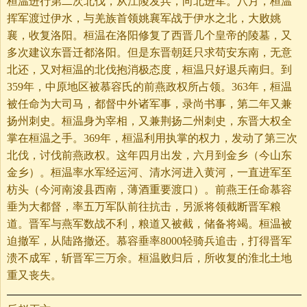
桓温进行第二次北伐，从江陵发兵，向北进军。八月，桓温
挥军渡过伊水，与羌族首领姚襄军战于伊水之北，大败姚
襄，收复洛阳。桓温在洛阳修复了西晋几个皇帝的陵墓，又
多次建议东晋迁都洛阳。但是东晋朝廷只求苟安东南，无意
北还，又对桓温的北伐抱消极态度，桓温只好退兵南归。到
359年，中原地区被慕容氏的前燕政权所占领。363年，桓温
被任命为大司马，都督中外诸军事，录尚书事，第二年又兼
扬州刺史。桓温身为宰相，又兼荆扬二州刺史，东晋大权全
掌在桓温之手。369年，桓温利用执掌的权力，发动了第三次
北伐，讨伐前燕政权。这年四月出发，六月到金乡（今山东
金乡）。桓温率水军经运河、清水河进入黄河，一直进军至
枋头（今河南浚县西南，薄酒重要渡口）。前燕王任命慕容
垂为大都督，率五万军队前往抗击，另派将领截断晋军粮
道。晋军与燕军数战不利，粮道又被截，储备将竭。桓温被
迫撤军，从陆路撤还。慕容垂率8000轻骑兵追击，打得晋军
溃不成军，斩晋军三万余。桓温败归后，所收复的淮北土地
重又丧失。