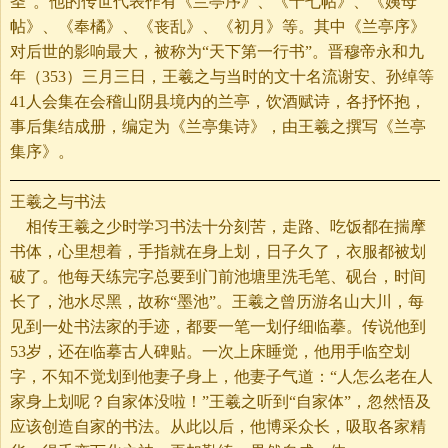
圣”。他的传世代表作有《兰亭序》、《十七帖》、《姨母
帖》、《奉橘》、《丧乱》、《初月》等。其中《兰亭序》
对后世的影响最大，被称为“天下第一行书”。晋穆帝永和九
年（353）三月三日，王羲之与当时的文十名流谢安、孙绰等
41人会集在会稽山阴县境内的兰亭，饮酒赋诗，各抒怀抱，
事后集结成册，编定为《兰亭集诗》，由王羲之撰写《兰亭
集序》。
王羲之与书法
相传王羲之少时学习书法十分刻苦，走路、吃饭都在揣摩
书体，心里想着，手指就在身上划，日子久了，衣服都被划
破了。他每天练完字总要到门前池塘里洗毛笔、砚台，时间
长了，池水尽黑，故称“墨池”。王羲之曾历游名山大川，每
见到一处书法家的手迹，都要一笔一划仔细临摹。传说他到
53岁，还在临摹古人碑贴。一次上床睡觉，他用手临空划
字，不知不觉划到他妻子身上，他妻子气道：“人怎么老在人
家身上划呢？自家体没啦！”王羲之听到“自家体”，忽然悟及
应该创造自家的书法。从此以后，他博采众长，吸取各家精