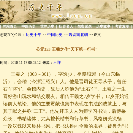
|
|
|
|
|
|
|
|
网站首页
中国历史
世界历史
历史名人
教案试题
历史故事
考古发现
历史千年
中国历史
魏晋南北朝
您现在的位置：
>>
>>
>> 正文
公元353 王羲之作“天下第一行书”
不详
时间：2010-11-17 00:52:12 来源：
王羲之（303～361），字逸少，祖籍琅琊（今山东临
沂），会稽（今浙江绍兴）人。他是晋司徒王导从子，曾任
右军将军、会稽内史，故后人称他为“王右军”。王羲之一生
喜好游山玩水和结交朋友。相传王羲之7岁学书，12岁开始通
读前人笔论。他的主要贡献也集中表现在书法的成就上，与
其子献之并称“二王”。他先拜卫夫人为师学习书法，后博采
众长，书精诸体，尤其擅长楷书和行草书，风格妍美流畅，
一改汉魏以来质朴书风，把书法推向全新的境界，被誉为“书