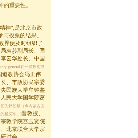
精神的重要性。
精神",是北京市政
跃参与投票的结果。
道教界便及时组织了
二局袁莎副局长、国
处李云华处长、中国
ary-general在一些政党或
国道教协会冯正伟
局长、市政协民宗委
中央民族大学牟钟鉴
国人民大学国学院葛
领。初为怀朔镇（今内蒙古固
晋教授、
的起义军。]
与宗教学院宫玉宽院
授、北京联合大学宗
次研讨会。