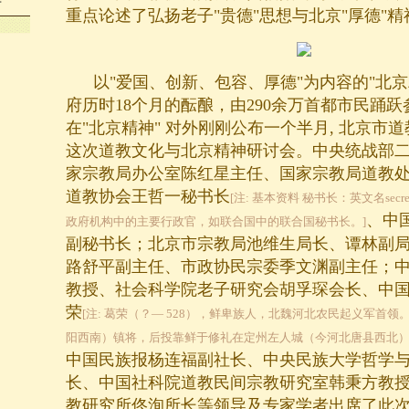
岳
重点论述了弘扬老子"贵德"思想与北京"厚德"
以"爱国、创新、包容、厚德"为内容的"北京
府历时18个月的酝酿，由290余万首都市民踊
在"北京精神" 对外刚刚公布一个半月, 北京市
这次道教文化与北京精神研讨会。中央统战部
家宗教局办公室陈红星主任、国家宗教局道教
道教协会王哲一秘书长
[注: 基本资料 秘书长：英文名secret
、中
政府机构中的主要行政官，如联合国中的联合国秘书长。]
副秘书长；北京市宗教局池维生局长、谭林副
路舒平副主任、市政协民宗委季文渊副主任；
教授、社会科学院老子研究会胡孚琛会长、中
荣
[注: 葛荣（？— 528），鲜卑族人，北魏河北农民起义军首
阳西南）镇将，后投靠鲜于修礼在定州左人城（今河北唐县西北）
中国民族报杨连福副社长、中央民族大学哲学
长、中国社科院道教民间宗教研究室韩秉方教
教研究所佟洵所长等领导及专家学者出席了此