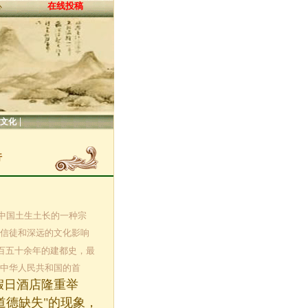
在线投稿
心
|
文化
行
教是中国土生土长的一种宗
的信徒和深远的文化影响
八百五十余年的建都史，最
是中华人民共和国的首
环假日酒店隆重举
道德缺失"的现象，