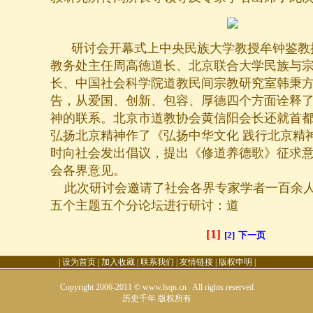
研讨会开幕式上中央民族大学教授牟钟鉴教
教务处主任周高德道长、北京联合大学民族与
长、中国社会科学院道教民间宗教研究室韩秉
告，从爱国、创新、包容、厚德四个方面诠释
神的联系。北京市道教协会黄信阳会长还就首
弘扬北京精神作了《弘扬中华文化 践行北京精
时向社会发出倡议，提出《修道养德歌》征求
会各界意见。
此次研讨会邀请了社会各界专家学者一百余人
五个主题五个分论坛进行研讨：道
[1]
[2]
下一页
|
设为首页
|
加入收藏
|
联系我们
|
友情链接
|
版权申明
|
Copyright 2006-2011 © www.lsqn.cn All rights reserved
历史千年
版权所有