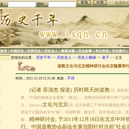
会员中
名：
密码：
|
|
|
|
|
|
|
|
首页
中国历史
世界历史
历史名人
教案试题
历史故事
考古发现
历史图片
历史千年
历史名人
历史人物谈
老子
您现在的位置：
>>
>>
>>
>> 正文
南
道教文化与北京精神研讨会在京隆重举
年
不详
时间：2011-12-19 21:51:40 来源：
文
(记者 苏清杰 报道) 历时两天的道教
[注: 道
发
教，“中国的根柢全在道教”（鲁迅）。道教在民间有着分布广泛
文化与北京
力。-daojiao]
[注: 北京有着三千余年的建城史和
坛
初见于记载的名字为“蓟”。民国时期，称北平。新中国成立后，
岳
精神研讨会, 于2011年12月18日在北京中
都，]
举
行。中国道教协会副会长黄信阳针对当前"社会