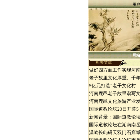
用户
|
网站
相关文章
做好四方面工作实现河
老子故里文化厚重、千
5亿元打造“老子文化村
河南鹿邑老子故里谱写
河南鹿邑文化旅游产业
国际道教论坛23日开幕5
新闻背景：国际道教论
国际道教论坛在湖南南
温岭长屿硐天双门石窟