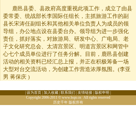
鹿邑县委、县政府高度重视此项工作，成立了由县
委常委、统战部长李国际任组长，主抓旅游工作的副
县长宋涛任副组长和其他相关单位负责人为成员的领
导组，办公地点设在县委台办。领导组为进一步强化
责任，抓好落实，对旅游局、研发中心、广电局、老
子文化研究总会、太清宫景区、明道宫景区和网管中
心七个成员单位进行了任务分解。目前，鹿邑县创建
活动的相关资料已经汇总上报，并正在积极筹备一场
大型对台交流活动，为创建工作营造浓厚氛围。(李亚
男 蒋保庆 )
|
设为首页
|
加入收藏
|
联系我们
|
友情链接
|
版权申明
|
Copyright 2006-2011 © www.lsqn.cn All rights reserved
历史千年
版权所有