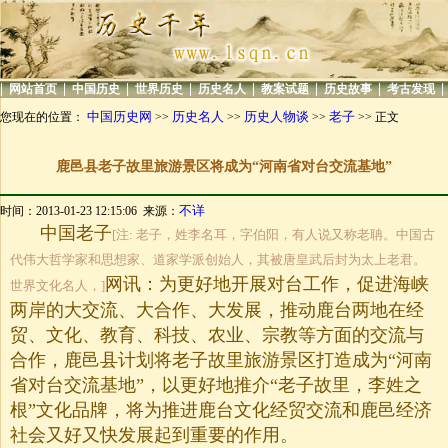
|
|
|
|
|
|
|
|
网站首页
中国历史
世界历史
历史名人
教案试题
历史故事
考古发现
中国历史网
历史名人
历史人物谈
老子
您现在的位置：
>>
>>
>>
>> 正文
鹿邑县老子故里旅游景区将成为“河南省对台交流基地”
不详
时间：2013-01-23 12:15:06 来源：
中国老子
[注: 老子，姓李名耳，字伯阳，有人说又称老聃。中国古
代伟大哲学家和思想家、道家学派创始人，其被唐皇武后封为太上老君。
网讯：为更好地开展对台工作，促进海峡
世界文化名人，]
两岸的大交流、大合作、大发展，推动鹿台两地在经
贸、文化、教育、科技、农业、宗教等方面的交流与
合作，鹿邑县计划将老子故里旅游景区打造成为“河南
省对台交流基地”，以更好地推介“老子故里，李姓之
根”文化品牌，将为推进鹿台文化经贸交流和鹿邑经济
社会又好又快发展起到重要的作用。