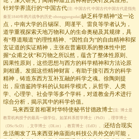
论，深入研究了闽南神庙五营神将的头针及其应用。
针对学界流行的“中国古代
[注: 中国古代 中国古代中国古代是指先
缺乏科学精神”这一论
秦至1840年鸦片战争的历史-zhongguogudai]
点，中南大学的吕锡琛、周谨平、雷良等学者认为，
道学重视探索天地万物和人的生命奥秘及其规律，具
有“尊道顺道”的理性精神、“因性自为”的自由精神和探
玄证道的实证精神，主张在普遍联系的整体性中把
握“众甫之状”和万物之所以然，蕴含了整体性原则、
因果性原则，这些思想与西方的科学精神和方法论原
则相通。发掘这些精神财富，有助于接引西方的科学
精神，铸造东西方互补互融的科学之魂。徐陶则提
出，应借鉴跨学科的认知科学模式，从哲学、人类
学、心理学、社会学等多个学科，对道教金丹术进行
综合分析，揭示其中的科学价值。
马来西亚首相署对华特使秘书
甘德政
博士
[注: 博士是
教育机构授予的最高一级学位。如某科系哲学博士（PhD），理学博士
还结合现实
（DSc/ScD），文学博士（DLitt），教育博士（EdD）。]
生活阐发了马来西亚神庙面向科技公共外交的可能，