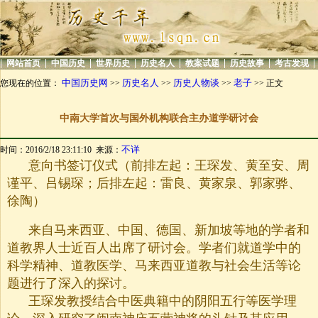
|
|
|
|
|
|
|
|
网站首页
中国历史
世界历史
历史名人
教案试题
历史故事
考古发现
中国历史网
历史名人
历史人物谈
老子
您现在的位置：
>>
>>
>>
>> 正文
中南大学首次与国外机构联合主办道学研讨会
不详
时间：2016/2/18 23:11:10 来源：
意向书签订仪式（前排左起：王琛发、黄至安、周
谨平、吕锡琛；后排左起：雷良、黄家泉、郭家骅、
徐陶）
来自马来西亚、中国、德国、新加坡等地的学者和
道教界人士近百人出席了研讨会。学者们就道学中的
科学精神、道教医学、马来西亚道教与社会生活等论
题进行了深入的探讨。
王琛发
教授结合中医典籍中的阴阳五行等医学理