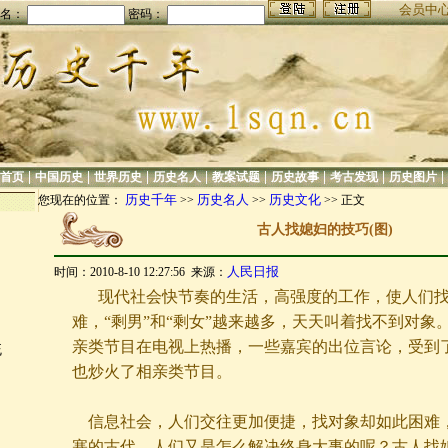
会员中
名：
密码：
|
|
|
|
|
|
|
|
首页
中国历史
世界历史
历史名人
教案试题
历史故事
考古发现
历史图片
历史千年
历史名人
历史文化
您现在的位置：
>>
>>
>> 正文
古人找媳妇的技巧(图)
人民日报
时间：2010-8-10 12:27:56 来源：
现代社会快节奏的生活，高强度的工作，使人们找
难，“剩男”和“剩女”越来越多，天天叫着找不到对象
亲类节目在电视上热播，一些嘉宾的出位言论，受到了
统
也炒火了相亲类节目。
信息社会，人们交往更加便捷，找对象却如此困难
塞的古代，人们又是怎么解决终身大事的呢？古人找