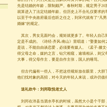
先是结婚的年龄，限制颇严。春秋时期，规定男子20加
就算进入了法定结婚年龄。但历史上不合礼仪要求的
以至于中央政府最后也听之任之，到宋代就有了“凡男年
婚嫁”的规定。
其次，男女见面约会，规矩就更多了。年轻人自己
定是不成的。《诗经-齐风-南山》里唱道：“娶妻如何
是说，不能自由谈恋爱，必须要有媒人。《孟子-滕文
得父母之命，媒妁之言，钻穴相窥，逾墙相从，则父
大事，得父母作主，要是自作主张，国人的唾骂。
但古代偏有一些人，不把这些规矩放在眼里，大胆
他们找对象的高招，对今天的年轻人来说，或许仍值
送礼吹牛：刘邦取悦老丈人
刘邦在沛县当泗水亭长的时候，虽然大小是个干部