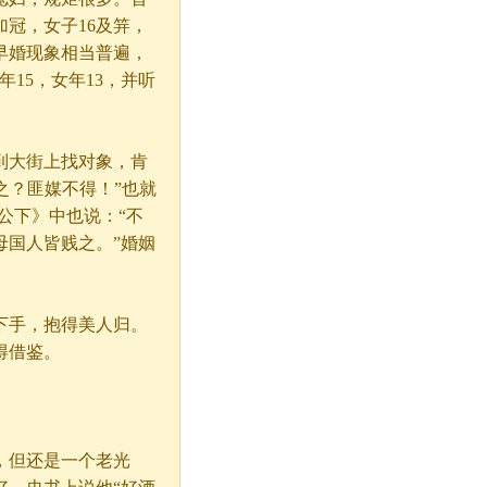
冠，女子16及笄，
早婚现象相当普遍，
15，女年13，并听
到大街上找对象，肯
之？匪媒不得！”也就
公下》中也说：“不
母国人皆贱之。”婚姻
下手，抱得美人归。
得借鉴。
，但还是一个老光