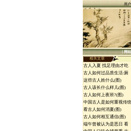
用户
|
网站
相关文章
古人入夏 找足理由才吃
古人如何过品质生活:厕
这些古人姓什么(图)
古人该长什么样儿(图)
古人如何上夜班?(图)
中国古人是如何重视传
看古人如何消夏(图)
古人如何相互通信(图)
端午曾被认为是恶日 看