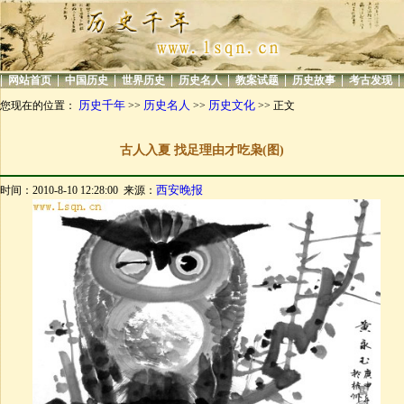
|
|
|
|
|
|
|
|
网站首页
中国历史
世界历史
历史名人
教案试题
历史故事
考古发现
历史千年
历史名人
历史文化
您现在的位置：
>>
>>
>> 正文
古人入夏 找足理由才吃枭(图)
西安晚报
时间：2010-8-10 12:28:00 来源：