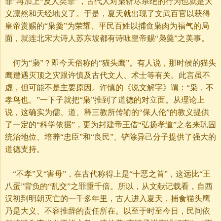
罪”再加上“反人类罪”，古代人对枭斩尽杀绝的行为也就是大
义凛然和天经地义了。于是，夏天就出现了文武百官以获得
皇帝赏赐的“枭羹”为荣耀、平民百姓以捕食枭肉为福气的局
面，就连北宋大诗人苏东坡都有诗咏皇帝赐“枭羹”之美事。
何为“枭”？即今天俗称的“猫头鹰”。有人说，那时候的猫头
鹰遭遇灭顶之灾跟许慎及古代文人、术士等有关。此言虽不
虚，但可能不是主要原因。许慎的《说文解字》谓：“枭，不
孝鸟也。”一下子就把“枭”推到了道德的对立面。从理论上
说，这确实为儒、道、释三教所传输的“保人伦”的教义提供
了一定的“科学依据”，更为封建帝王借“弘扬孝道”之名来巩固
统治地位、培养“忠臣”和“良民”、铲除异己分子提供了强大的
道德支持。
“不孝”又“害母”，在古代称得上是“十恶之首”，这远比“王
八蛋”背负的“乱交”之罪重千倍。所以，从文献记载看，自西
汉初到明朝灭亡的一千多年里，古人进入夏天，捕食猫头鹰
乃是大义、不容推辞的责任所在。以至于时至今日，民间依