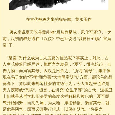
在古代被称为枭的猫头鹰。黄永玉作
唐玄宗说夏天吃枭羹能够“股肱良足咏，风化可还淳。”之
前，汉初的叔孙通在《汉仪》中已经说过“以夏日至赐百官枭
羹”了。
“枭羹”为什么成为古人度夏的佳品呢？事实上，对此，古
人生花妙笔已经尽述，概而言之就是：“夏至，微凉始起，长
养万物，而枭害其母。因以是日杀之。”所谓“害母”，集中体
现在鸟子女的“不孝”和危害“大地母亲阴气”方面。谬论鸟的品
德高下，并以此来规范社会的道德行为，今人看起来也许是
天方夜谭或“恶搞”。但是，在讲究“众生平等”的古代，道德卫
士们就是从哲学和历法学的高度这样解释和教化的：夏至阴
气开始回升，而阴为坤，为大地，厚德载物。枭害其母，就
是危害阴气，因而必须举行仪式，以保护阴气。“忤逆之