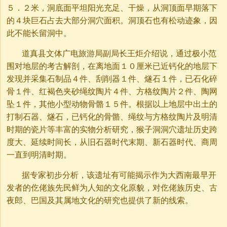
５．２米，洞底面平坦阳光充足、干燥，从洞顶面早期落下
的４块巨石占去大部分洞穴面积。洞顶石也有松动迹象，因
此不能长留洞中。
道真县文体广电旅游局副局长王炬介绍说，通过极小范
围对地层的考古解剖，在离地面１０厘米已近钙化的地层下
发现并采集石制品４件、刮削器１件、燧石１件，已石化碎
骨１件、红褐色夹砂绳纹陶片４件、方格纹陶片２件、陶网
坠１件，其他小型动物骨骼１５件。根据以上地层中出土的
打制石器、燧石，已钙化的骨骼、绳纹与方格纹陶片及明清
时期的瓷片等丰富的实物分析研究，猴子洞洞穴遗址历史跨
度大、延续时间长，从旧石器时代末期、新石器时代、商周
一直到明清时期。
据专家初步分析，该遗址有可能揭示作为大西南最早开
发者的仡佬族先民鲜为人知的文化原貌，对仡佬族历史、古
夜郎、巴国及其属地文化的研究也提供了新的线索。