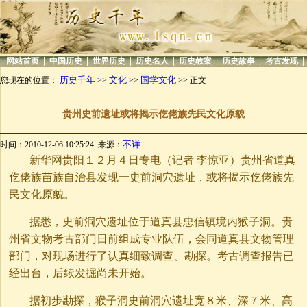
|
|
|
|
|
|
|
|
网站首页
中国历史
世界历史
历史名人
历史教案
历史故事
考古发现
历史千年
文化
国学文化
您现在的位置：
>>
>>
>> 正文
贵州史前遗址或将揭示仡佬族先民文化原貌
不详
时间：2010-12-06 10:25:24 来源：
新华网贵阳１２月４日专电（记者 李惊亚）贵州省道真
仡佬族苗族自治县发现一史前洞穴遗址，或将揭示仡佬族先
民文化原貌。
据悉，史前洞穴遗址位于道真县忠信镇境内猴子洞。贵
州省文物考古部门日前组成专业队伍，会同道真县文物管理
部门，对现场进行了认真细致调查、勘探。考古调查报告已
经出台，后续发掘尚未开始。
据初步勘探，猴子洞史前洞穴遗址宽８米、深７米、高