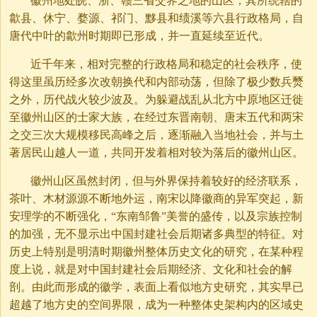
徽州地处皖、浙、赣三省交界之地的山区，其所统辖的
歙县、休宁、婺源、祁门、黟县和绩溪等六县行政格局，自
唐代中叶的歙州时期即已形成，并一直延续至近代。
近千年来，相对完整的行政格局和稳定的社会秩序，使
得这里虽历经多次改朝换代和内部动荡，但除了极少数兵燹
之外，历代战火较少波及。为躲避战乱从北方中原地区迁徙
至徽州山区的士家大族，在经过东晋南朝、唐末五代和两宋
之交三次大规模移民高峰之后，逐渐融入当地社会，并与土
著居民山越人一道，共同开发着相对较为落后的徽州山区。
徽州山区虽然封闭，但与外界保持着较好的经济联系，
茶叶、木材源源不断地外运，南宋以降徽商的异军突起，新
安理学的不断强化，“东南邹鲁”美誉的盛传，以及宗族控制
的加强，无不显示出中国封建社会后期诸多典型的特征。对
历史上特别是明清时期徽州整体历史文化的研究，在某种程
度上说，就是对中国封建社会后期经济、文化和社会的解
剖。由此而形成的徽学，表面上看似地方史研究，其实早已
超越了地方史的空间界限，成为一种整体史架构内的区域史