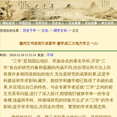
|
|
|
|
|
|
|
|
网站首页
中国历史
世界历史
历史名人
历史教案
历史故事
考古发现
历史千年
文化
国学文化
您现在的位置：
>>
>>
>> 正文
徽州文书发现引发新学 徽学成三大地方学之一(1)
不详
时间：2010-12-18 11:52:14 来源：
“三学”是我国以地区、民族命名的著名学科,尽管“三
学”各自的研究对象和蕴藏的内涵不同,但在理论和方法上却
有着许多相同或相似的地方,无论是研究的成果积累,还是学
科建设和学术影响,藏学、敦煌学和徽学都已取得了丰硕的成
果,并呈现出自己的特色。与会专家学者还就“三学”之间的相
互关系等问题,进行了深入探讨,期望能打破狭窄单一的专业
食槽,借鉴跨学科、跨领域研究的经验方法,扩大“三学”的学术
影响,提升学术地位,共同走向理性、繁荣的学术发展态势。