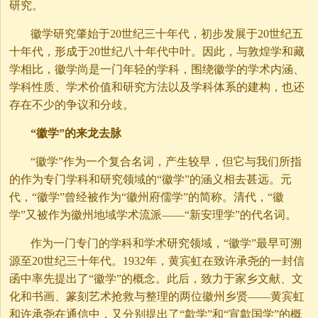
研究。
徽学研究肇始于20世纪三十年代，初步发展于20世纪五
十年代，形成于20世纪八十年代中叶。因此，与敦煌学和藏
学相比，徽学尚是一门年轻的学科，围绕徽学的学术内涵、
学科性质、学术价值和研究方法以及学科体系的建构，也还
存在不少的争议和分歧。
“徽学”的来龙去脉
“徽学”作为一个复合名词，产生较早，但它与我们所指
的作为专门学科和研究领域的“徽学”的涵义相去甚远。元
代，“徽学”曾经被作为“徽州府儒学”的简称。清代，“徽
学”又被作为徽州地域学术流派——“新安理学”的代名词。
作为一门专门的学科和学术研究领域，“徽学”最早可溯
源至20世纪三十年代。1932年，黄宾虹在致许承尧的一封信
函中率先提出了“徽学”的概念。此后，致力于家乡文献、文
化和书画、篆刻艺术抢救与整理的两位徽州乡贤——黄宾虹
和许承尧在通信中，又分别提出了“歙学”和“宣歙国学”的概