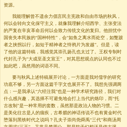
资源。
我能理解曾不遗余力倡言民主宪政和自由市场的秋风，
何以会转向文化保守主义，就像我理解介绍西学、主张变法
的严复在辛亥革命后何以会致力传统文化的复归。他担忧中
国丧失本民族的“国种特性”，会“如鱼之离水而处空，如蹩跛
者之挟拐以行，如短于精神者之恃鸦片为发越”。但是，读
了他的这篇特稿，我感觉其崇孔扬孔也太过了。王权专制时
代封孔子为“大成至圣文宣王”，对其思想观点的认同也不过
如此吧，虽然用的词语不同。
要与秋风上述特稿展开讨论，一方面是我对儒学的研究
功底不够，另一方面这篇千字文也展开不了。我想先强调两
点：一是我承认“六经注我”也是一种学术研究路径，我们对
什么感兴趣，其选择不可避免地会打上当代的烙印，而“托
古改制”是一种常用的套数，虽然那是政治人物的习惯。二
是美化往古是人的痼疾，古希腊的神话传说不也有黄金时代
堕落到黑铁时代之说吗？孔夫子崇尚尧舜禹“三代”和商汤周
文周武“三王”，又常见梦周公，那是耽于幻想还是借古讽