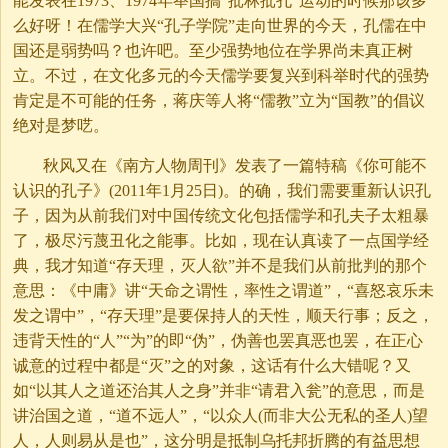
能发表在1973、1974年举国搞“批林批孔”运动的时候那该多
么好呀！在儒学大兴“孔子学院”走向世界的今天，孔儒在中
国还是弱势吗？也许吧。至少强势地位在学界尚未真正树
立。不过，在文化多元的今天儒学要复兴到科举时代的强势
肯定是不可能的任务，蒋庆等人将“儒教”立为“国教”的倡议
绝对是梦呓。
秋风又在《南方人物周刊》发表了一篇特稿《你可能不
认识的孔子》(2011年1月25日)。的确，我们需要重新认识孔
子，因为从前我们对中国传统文化包括儒学和孔夫子太粗暴
了，极尽污蔑丑化之能事。比如，现在认真读了一点国学经
典，我才知道“存天理，灭人欲”并不是我们从前批判的那个
意思：《中庸》讲“天命之谓性，率性之谓道”，“喜怒哀乐未
发之谓中”，“存天理”是要保持人的天性，顺天行事；反之，
违背天性的“人”“为”的即“伪”，伪善也罢真恶也罢，在正心
诚意的过程中都是“灭”之的对象，这话有什么大错呢？又
如“以其人之道还治其人之身”并非“请君入瓮”的意思，而是
讲治国之道，“道不远人”，“以众人(而非大公无私的圣人)望
人，人则易从是也”，这分明是抵制乌托邦折腾的有益思想