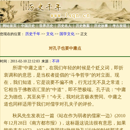
|
|
|
|
|
|
|
|
网站首页
中国历史
世界历史
历史名人
历史教案
历史故事
考古发现
历史千年
文化
国学文化
您现在的位置：
>>
>>
>> 正文
对孔子也要中庸点
不详
时间：2011-02-10 22:12:03 来源：
所谓“中庸之道”，在我们年轻的时候是个贬义词，即折
衷调和的意思，是当权者提倡的“斗争哲学”的对立面。现
在，我们知道，它是说要不偏不倚，行无过无不及之常道；
它相当于佛教语汇里的“中道”，即不堕极端。孔子说：“中庸
之为德也，其至矣乎！”今天，我对此言极表赞同。中庸之
道也同样适用于我们对儒学对孔夫子的评价。
秋风先生发表过一篇《站在作为弱者的儒家一边》(2010
年12月28日《南方都市报》)，这标题这说法很有意思，如果