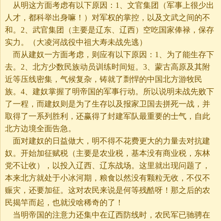
从明这方面考虑有以下原因：1、文官集团（军事上很少出
人才，都科举出身嘛！）对军权的掌控，以及文武之间的不
和。2、武官集团（主要是辽东、辽西）空吃国家俸禄，保存
实力。（大凌河战役中祖大寿未战先逃）
而从建奴一方面考虑，则应有以下原因：1、为了能生存下
去。2、北方少数民族动员训练时间短。3、蒙古高原及其附
近等压线密集，气候复杂，铸就了剽悍的中国北方游牧民
族。4、建奴掌握了明帝国的军事行动。所以说明未战先败下
了一程，而建奴则是为了生存以及报家卫国去拼死一战，并
取得了一系列胜利，还赢得了封建军队最重要的士气，自此
北方边境全面告急。
面对建奴的日益做大，明不得不花费更大的力量去对抗建
奴。开始加征赋税（主要是农业税，基本没有商业税，东林
党不让收），以投入辽西、辽东战场。这里就出现问题了，
本来北方就处于小冰河期，粮食以然没有颗粒无收，不仅不
赈灾，还要加征。这对农民来说是何等残酷呀！那之后的农
民揭竿而起，也就没啥稀奇的了！
当明帝国的注意力还集中在辽西防线时，农民军已驰骋在