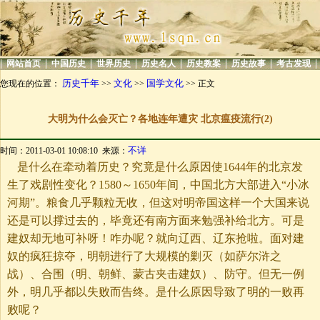
|
|
|
|
|
|
|
|
网站首页
中国历史
世界历史
历史名人
历史教案
历史故事
考古发现
历史千年
文化
国学文化
您现在的位置：
>>
>>
>> 正文
大明为什么会灭亡？各地连年遭灾 北京瘟疫流行(2)
不详
时间：2011-03-01 10:08:10 来源：
是什么在牵动着历史？究竟是什么原因使1644年的北京发
生了戏剧性变化？1580～1650年间，中国北方大部进入“小冰
河期”。粮食几乎颗粒无收，但这对明帝国这样一个大国来说
还是可以撑过去的，毕竟还有南方面来勉强补给北方。可是
建奴却无地可补呀！咋办呢？就向辽西、辽东抢啦。面对建
奴的疯狂掠夺，明朝进行了大规模的剿灭（如萨尔浒之
战）、合围（明、朝鲜、蒙古夹击建奴）、防守。但无一例
外，明几乎都以失败而告终。是什么原因导致了明的一败再
败呢？