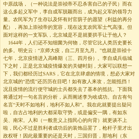
中原战场，（一种说法是崇祯帝不忍杀害自己的子民）而在
这么多起义军中，李自成军脱颖而出，成为起义军的领导力
量。农民军为了生存以及怀有封官荫子的愿望（利益的再分
配），再加上崇祯帝的宽容，现在这支农民军士气高涨。但
面对这样的一支军队，北京城是不是就要拱手让于他人？
1644年，人们还不知细菌为何物，尽管它比人类历史要长
的多。明史云：“京师大疫，自二月至九月。”也就是崇祯十
七年，北京疫情进入高峰期（三、四月份）。李自成兵临城
下之时，正是北京城疫情爆发的关键时刻，大家可以联想一
下，我们都经历过SARS，它在北京肆虐的情境，想必大家对
北京城的“恐慌”还历历在目吧！如有敌人来攻，怎能抵挡！
况且疫情的流行使守城的士兵都失去了基本的抵抗。下面我
将通过对一句名言的分析，从而阐述李为啥成功。自古有句
名言“天时不如地利，地利不如人和”。我在此就要提出疑问
啦，自古占地利的大都采取守势，或是偏安一隅，有如东
吴、南宋。人和（一般意义上指民心的向背）就更谈不上
啦，民心不过是胜利者成功后的装饰品罢了，枪杆子里才出
政权呀！因此最重要的还是天时，三国归晋，那地利（东