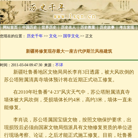
|
|
|
|
|
|
|
|
网站首页
中国历史
世界历史
历史名人
历史教案
历史故事
考古发现
历史千年
文化
国学文化
您现在的位置：
>>
>>
>> 正文
新疆将修复现存最大一座古代伊斯兰风格建筑
不详
时间：2011-03-04 09:47:30 来源：
新疆吐鲁番地区文物局局长李肖3日透露，被大风吹倒的
苏公塔附属清真寺墙体预计将在近期正式动工修复。
在2010年吐鲁番“4·23”风灾天气中，苏公塔附属清真寺
墙体被大风吹倒，受损墙体长约4米，高约3米，墙体一直未
能修复。
李肖说，苏公塔属国宝级文物，按照文物保护要求，出
现损毁后必须由国家文物局指派具有文物修复资质的单位进
行现场考察、论证，之后才能正式施工修复。目前，吐鲁番