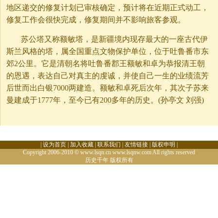
地区递交的修复计划已审核确定，预计将在近期正式动工，
修复工作会很快完成，修复期间并不影响旅客参观。
苏公塔又称额敏塔，是新疆境内现存最大的一座古代伊
斯兰风格的塔，属全国重点文物保护单位，位于吐鲁番市东
郊2公里。它是清朝名将吐鲁番郡王额敏和卓为恭报清王朝
的恩遇，表达自己对真主的虔诚，并使自己一生的业绩流芳
后世而出白银7000两建造。额敏和卓死后次年，其次子苏来
曼建成于1777年，至今已有200多年的历史。(孙亭文 刘强)
|
设为首页
|
加入收藏
|
联系我们
|
友情链接
|
版权申明
|
Copyright 2006-2010 © www.lsqn.cn www.lsqnw.com All rights reserved
历史千年
版权所有