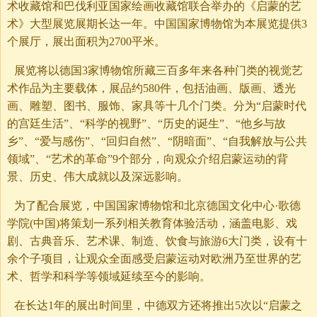
术收藏馆和巴伐利亚国家绘画收藏馆联合举办的《启蒙的艺
术》大型展览展期长达一年。中国国家博物馆为本展览提供3
个展厅，展出面积为2700平米。
展览将以德国3家博物馆所藏三百多年来各种门类的视觉艺
术作品为主要载体，展品约580件，包括油画、版画、透光
画、雕塑、图书、服饰、家具等十几个门类。分为“启蒙时代
的宫廷生活”、“科学的视野”、“历史的诞生”、“他乡与故
乡”、“爱与感伤”、“回归自然”、“阴暗面”、“自我解放与公共
领域”、“艺术的革命”9个部分，向观众介绍启蒙运动的背
景、历史、伟大成就以及深远影响。
为了配合展览，中国国家博物馆和北京德国文化中心·歌德
学院(中国)将策划一系列相关教育体验活动，涵盖电影、戏
剧、古典音乐、艺术课、制造、饮食与旅游6大门类，设有十
余个子项目，让观众全面感受启蒙运动对欧洲乃至世界的艺
术、哲学和科学等领域延续至今的影响。
在长达1年的展出时间里，中德双方还将推出5次以“启蒙之