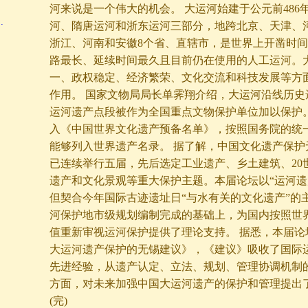
河来说是一个伟大的机会。 大运河始建于公元前486
…
河、隋唐运河和浙东运河三部分，地跨北京、天津、
浙江、河南和安徽8个省、直辖市，是世界上开凿时
路最长、延续时间最久且目前仍在使用的人工运河。
一、政权稳定、经济繁荣、文化交流和科技发展等方
作用。 国家文物局局长单霁翔介绍，大运河沿线历史
运河遗产点段被作为全国重点文物保护单位加以保护。2
入《中国世界文化遗产预备名单》，按照国务院的统一部
能够列入世界遗产名录。 据了解，中国文化遗产保护
已连续举行五届，先后选定工业遗产、乡土建筑、20
遗产和文化景观等重大保护主题。本届论坛以“运河遗
但契合今年国际古迹遗址日“与水有关的文化遗产”的
河保护地市级规划编制完成的基础上，为国内按照世
值重新审视运河保护提供了理论支持。 据悉，本届论
大运河遗产保护的无锡建议》，《建议》吸收了国际
先进经验，从遗产认定、立法、规划、管理协调机制
方面，对未来加强中国大运河遗产的保护和管理提出
(完)