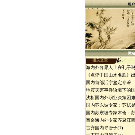
用户
|
网站
相关文章
海内外各界人士在孔子
《点评中国山水名胜》
国内首部活字鉴定专著
地震灾害事件语境下的
浅析国内外职业决策困
国内苏东坡专家：苏轼
国内苏东坡专家木斋：
百余海内外专家齐聚江
古齐国内寻管子(1)