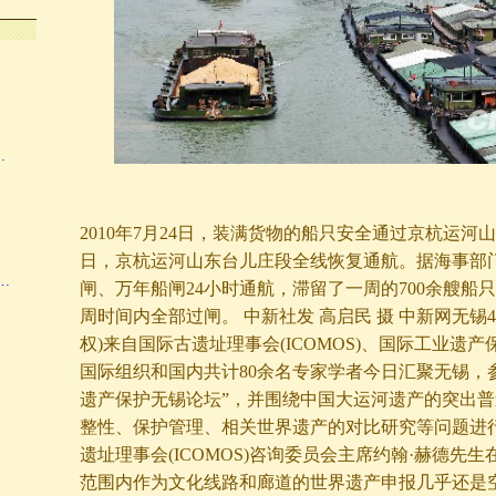
…
2010年7月24日，装满货物的船只安全通过京杭运河
日，京杭运河山东台儿庄段全线恢复通航。据海事部
…
闸、万年船闸24小时通航，滞留了一周的700余艘船只
周时间内全部过闸。 中新社发 高启民 摄 中新网无锡4
权)来自国际古遗址理事会(ICOMOS)、国际工业遗产保护
国际组织和国内共计80余名专家学者今日汇聚无锡，
遗产保护无锡论坛”，并围绕中国大运河遗产的突出
整性、保护管理、相关世界遗产的对比研究等问题进行
遗址理事会(ICOMOS)咨询委员会主席约翰·赫德先
范围内作为文化线路和廊道的世界遗产申报几乎还是