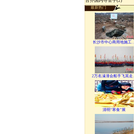
古齐国内寻管子(2)
最新热门
长沙市中心商用地施工
2万名溱潼会船手飞篙走
清明“寒食”展