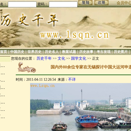
会员中
名：
密码：
|
|
|
|
|
|
|
|
首页
中国历史
世界历史
历史名人
教案试题
历史故事
考古发现
历史图片
历史千年
文化
国学文化
您现在的位置：
>>
>>
>> 正文
诞…
国内外80余位专家在无锡探讨中国大运河申遗
出…
不详
时间：2011-04-11 12:26:54 来源：
—…
国…
难…
是…
苏…
西…