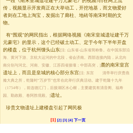
一段《南宋皇城遗址建千万元豪宅》的视频5日在网上流
传，视频显示开发商正在大举动工，开挖地基，而文物爱好
者则在工地上淘宝，发掘出了廊柱、地砖等南宋时期的文
物。
有“围观”的网民指出，根据网络视频《南宋皇城遗址建千万
元豪宅》的显示，这个已经破土动工、定于今年下半年开盘
的楼盘，位于杭州馒头山东
[注: 山东省-山东省简称鲁。在中国东部沿
海、黄河下游、京杭大运河的中北段，省会济南。西部连接内陆，从北向
麓的南宋皇宫
南分别与河北、河南、安徽、江苏四省接壤；中部高突，]
遗址上，而且是皇城的核心部分东宫
[注: 东宫 清帝举行庆赉燕
飨大典之所，乾隆时“万岁节”也常在此举行庆典活动。建于乾隆十九年
（1754年），前连德汇门，后接湖区水心榭，主要建筑有清音阁、福寿
遗址。
园、勤政殿、卷阿胜境殿。]
珍贵文物遗址上建楼盘引起了网民极
[1]
[2]
[3]
[4]
下一页