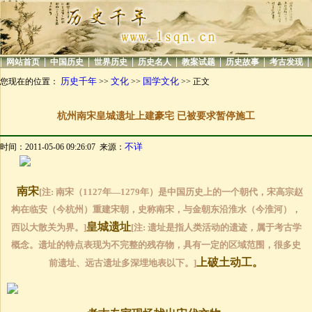
|
|
|
|
|
|
|
|
网站首页
中国历史
世界历史
历史名人
教案试题
历史故事
考古发现
历史千年
文化
国学文化
您现在的位置：
>>
>>
>> 正文
杭州南宋皇城遗址上建豪宅 已被要求暂停施工
不详
时间：2011-05-06 09:26:07 来源：
南宋
[注: 南宋（1127年—1279年）是中国历史上的一个朝代，宋高宗赵
构在临安（今杭州）重建宋朝，史称南宋，与金朝东沿淮水（今淮河），
皇城遗址
西以大散关为界。]
[注: 遗址是指人类活动的遗迹，属于考古学
概念。遗址的特点表现为不完整的残存物，具有一定的区域范围，很多史
上破土动工。
前遗址、远古遗址多深埋地表以下。]