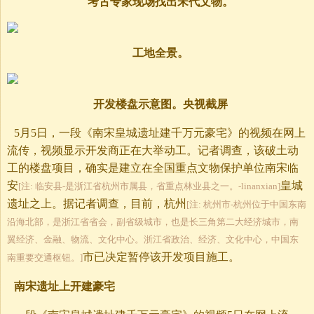
考古专家现场找出宋代文物。
工地全景。
开发楼盘示意图。央视截屏
5月5日，一段《南宋皇城遗址建千万元豪宅》的视频在网上
流传，视频显示开发商正在大举动工。记者调查，该破土动
工的楼盘项目，确实是建立在全国重点文物保护单位南宋临
安
皇城
[注: 临安县-是浙江省杭州市属县，省重点林业县之一。-linanxian]
遗址之上。据记者调查，目前，杭州
[注: 杭州市-杭州位于中国东南
沿海北部，是浙江省省会，副省级城市，也是长三角第二大经济城市，南
翼经济、金融、物流、文化中心。浙江省政治、经济、文化中心，中国东
市已决定暂停该开发项目施工。
南重要交通枢钮。]
南宋遗址上开建豪宅