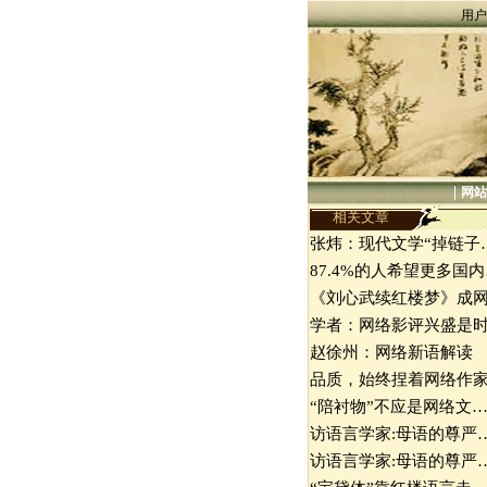
用户
|
网站
相关文章
张炜：现代文学“掉链子
87.4%的人希望更多国
《刘心武续红楼梦》成
学者：网络影评兴盛是
赵徐州：网络新语解读
品质，始终捏着网络作
“陪衬物”不应是网络文
访语言学家:母语的尊严
访语言学家:母语的尊严