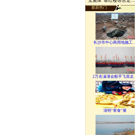
“宝黛体”靠红楼语言走
最新热门
长沙市中心商用地施工
2万名溱潼会船手飞篙走
清明“寒食”展