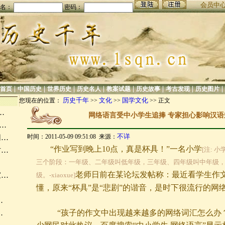
会员中
名：
密码：
|
|
|
|
|
|
|
|
首页
中国历史
世界历史
历史名人
教案试题
历史故事
考古发现
历史图片
历史千年
文化
国学文化
您现在的位置：
>>
>>
>> 正文
…
网络语言受中小学生追捧 专家担心影响汉语
内…
不详
时间：2011-05-09 09:51:08 来源：
网…
“作业写到晚上
10点，真是杯具！”一名小学
[注: 
时…
三个阶段：一年级、二年级叫低年级，三年级、四年级叫中年级
老师日前在某论坛发帖称：最近看学生作
家…
级。-xiaoxue]
懂，原来“杯具”是“悲剧”的谐音，是时下很流行的网
…
…
“孩子的作文中出现越来越多的网络词汇怎么办？
…