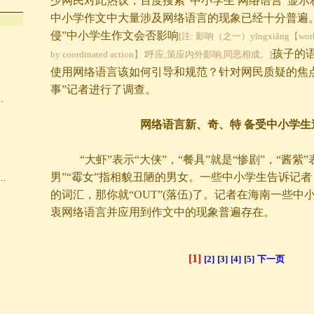
少网民对此热议，百度搜索“中小学生
网络语言”显示
…
中小学作文中大量涉及网络语言的现象已经十分普遍
侵”中小学生作文会否影响
[注: 影响（之一）yǐngxiǎng【work in 
孩子的
by coordinated action】∶呼应;策应内外影响,同恶相成。]
使用网络语言该如何引导和规范？针对网民质疑的焦
事”记者进行了调查。
…
网络语言新、奇、特
备受中小学生
“大虾”表示“大侠”，“餐具”就是“惨剧”，“酱紫”
男”“霉女”指相貌丑陋的男女。一些中小学生告诉记
…
的词汇，那你就“
OUT”(落伍)了。记者在海南一些
衷网络语言并应用到作文中的现象普遍存在。
[1]
[2]
[3]
[4]
[5]
下一页